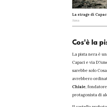
La strage di Capac
Ansa
Cos'è la p
L
a pista nera è un
Capaci e via D'Amel
sarebbe solo Cosa
avrebbero ordinato
Chiaie
, fondator
protagonista di al
Il castello probat