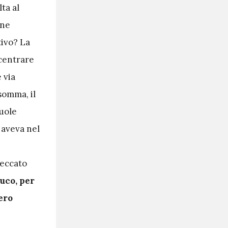
lta al
one
tivo? La
ncentrare
 via
nsomma, il
vuole
 aveva nel
Peccato
uco, per
ero