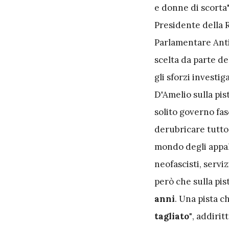
e donne di scorta"
Presidente della 
Parlamentare Antim
scelta da parte d
gli sforzi investig
D'Amelio sulla pis
solito governo fas
derubricare tutto 
mondo degli appalt
neofascisti, servi
però che sulla pis
anni
. Una pista c
tagliato"
, addirit