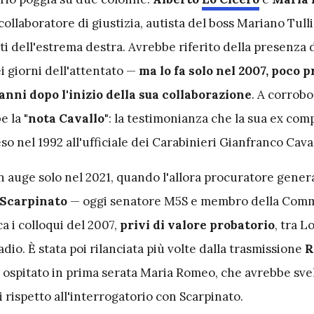
collaboratore di giustizia, autista del boss Mariano Tulli
ti dell'estrema destra. Avrebbe riferito della presenza 
ei giorni dell'attentato —
ma lo fa solo nel 2007, poco p
anni dopo l'inizio della sua collaborazione
. A corrobo
be la
"nota Cavallo"
: la testimonianza che la sua ex co
 nel 1992 all'ufficiale dei Carabinieri Gianfranco Caval
in auge solo nel 2021, quando l'allora procuratore gener
 Scarpinato
— oggi senatore M5S e membro della Comm
a i colloqui del 2007,
privi di valore probatorio
, tra L
adio. È stata poi rilanciata più volte dalla trasmissione
R
 ospitato in prima serata Maria Romeo, che avrebbe sve
rispetto all'interrogatorio con Scarpinato.