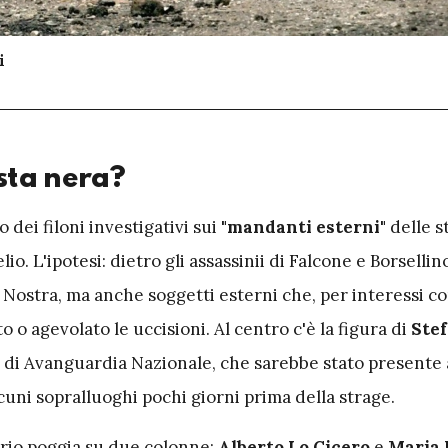
i
ista nera?
o dei filoni investigativi sui
"mandanti esterni"
delle st
io. L'ipotesi: dietro gli assassinii di Falcone e Borsellin
 Nostra, ma anche soggetti esterni che, per interessi c
 o agevolato le uccisioni. Al centro c'è la figura di
Stef
e di Avanguardia Nazionale, che sarebbe stato presente 
cuni sopralluoghi pochi giorni prima della strage.
orio poggia su due colonne:
Alberto
Lo Cicero
e
Maria