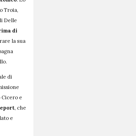
o Troia,
di Delle
rima di
rare la sua
mpagna
lo.
ale di
issione
o Cicero e
eport
, che
lato e