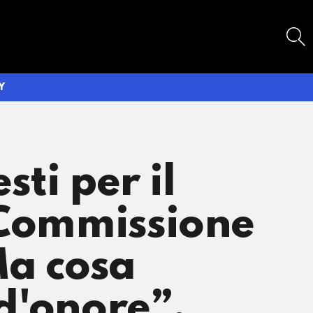
SEARCH
Y
sti per il
a Commissione
Ma cosa
 d'onore”,