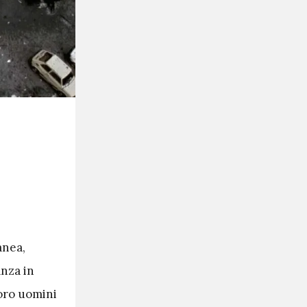
anea,
anza in
loro uomini