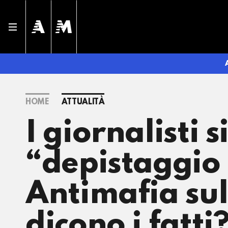
HOME
ATTUALITÀ
I giornalisti s
“depistaggio 
Antimafia sul
dicono i fatti