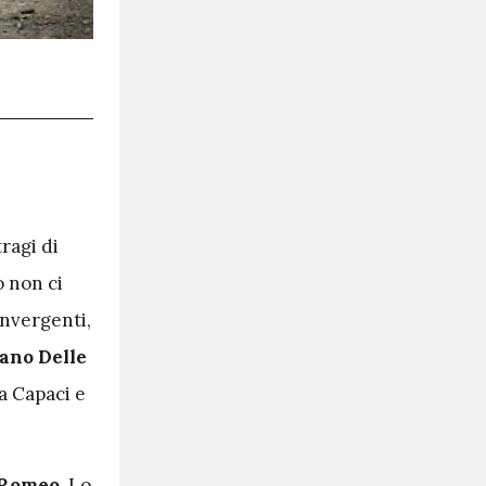
ragi di
o non ci
onvergenti,
ano Delle
a Capaci e
 Romeo
. Lo