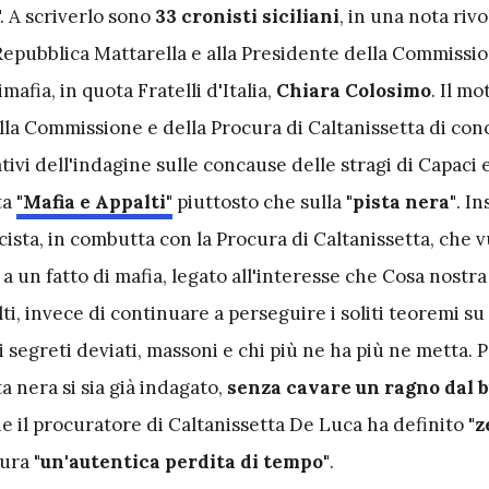
. A scriverlo sono
33 cronisti siciliani
, in una nota rivo
Repubblica Mattarella e alla Presidente della Commissi
afia, in quota Fratelli d'Italia,
Chiara Colosimo
. Il mo
ella Commissione e della Procura di Caltanissetta di co
ativi dell'indagine sulle concause delle stragi di Capaci e
ta
"Mafia e Appalti"
piuttosto che sulla
"pista nera"
. I
cista, in combutta con la Procura di Caltanissetta, che 
a un fatto di mafia, legato all'interesse che Cosa nostra
i, invece di continuare a perseguire i soliti teoremi su
zi segreti deviati, massoni e chi più ne ha più ne metta. 
ta nera si sia già indagato,
senza cavare un ragno dal b
he il procuratore di Caltanissetta De Luca ha definito
"z
tura
"un'autentica perdita di tempo"
.