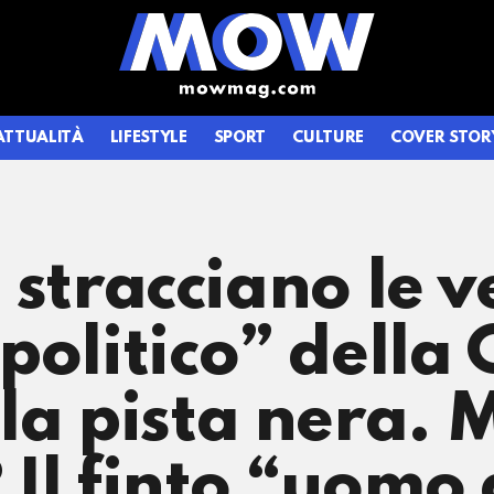
ATTUALITÀ
LIFESTYLE
SPORT
CULTURE
COVER STOR
i stracciano le ve
politico” dell
la pista nera. 
? Il finto “uomo