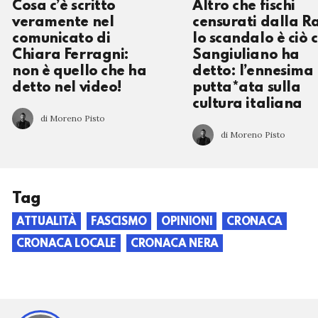
Cosa c’è scritto
Altro che fischi
veramente nel
censurati dalla Ra
comunicato di
lo scandalo è ciò 
Chiara Ferragni:
Sangiuliano ha
non è quello che ha
detto: l’ennesima
detto nel video!
putta*ata sulla
cultura italiana
di Moreno Pisto
di Moreno Pisto
Tag
ATTUALITÀ
FASCISMO
OPINIONI
CRONACA
CRONACA LOCALE
CRONACA NERA