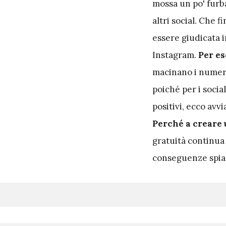
mossa un po' furba
altri social. Che 
essere giudicata i
Instagram.
Per es
macinano i numer
poiché per i socia
positivi, ecco avv
Perché a creare 
gratuità continua
conseguenze spiac