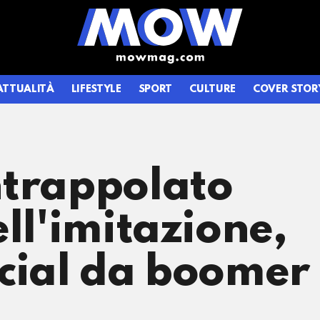
ATTUALITÀ
LIFESTYLE
SPORT
CULTURE
COVER STOR
ntrappolato
ell'imitazione,
ocial da boomer