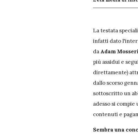
L
a testata special
infatti dato l'int
da
Adam Mosseri,
più assidui e segui
direttamente) attr
dallo scorso gennai
sottoscritto un 
adesso si compie 
contenuti e pagam
Sembra una conce