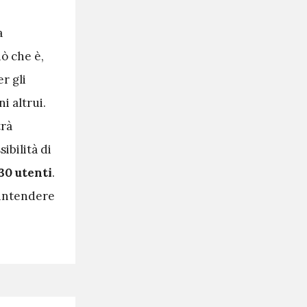
a
ò che è,
r gli
i altrui.
trà
ibilità di
30 utenti
.
 intendere