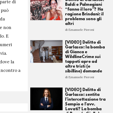
parte di
Baldi e Palmegiani
“fanno il loro”? Ha
e può
ragione Brindani: il
 da
problema sono gli
altri
he non
di Emanuele Pieroni
o. E
[VIDEO] Delitto di
numeri
Garlasco: la bomba
di Gianca e
via.
WildlineCrime sui
dove la
tappeti apre ad
altre tristi (e
incontro a
sibilline) domande
di Emanuele Pieroni
[VIDEO] Delitto di
Garlasco: sentita
l’intercettazione tra
Sempio e l’avv.
Lovati? La bomba