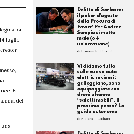
Delitto di Garlasco:
il poker d’agosto
della Procura di
Pavia? Per Andrea
ologica ha
Sempio si mette
male (o è
14 luglio
un’occasione)
i
creator
di Emanuele Pieroni
Vi diciamo tutto
rmesso,
sulle nuove auto
elettriche cinesi:
ha
galleggiano, sono
equipaggiate con
ance
. E
droni e hanno
 gamma dei
“salotti mobili”. Il
prossimo passo? La
guida autonoma
di Federico Giuliani
è una
Delitto di Garlasco: