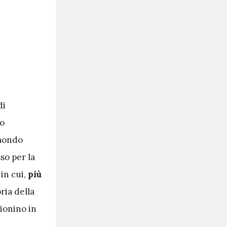
di
so
 mondo
so per la
in cui,
più
ria della
zionino in