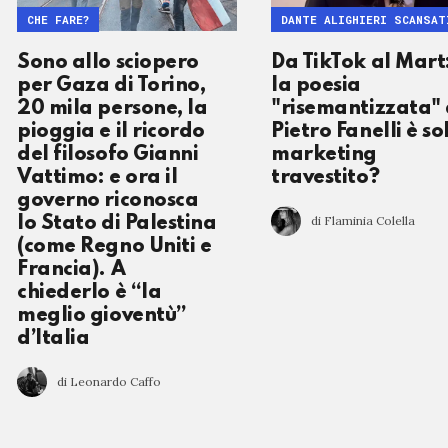
CHE FARE?
DANTE ALIGHIERI SCANSAT
Sono allo sciopero
Da TikTok al Mart
per Gaza di Torino,
la poesia
20 mila persone, la
"risemantizzata" 
pioggia e il ricordo
Pietro Fanelli è so
del filosofo Gianni
marketing
Vattimo: e ora il
travestito?
governo riconosca
di Flaminia Colella
lo Stato di Palestina
(come Regno Uniti e
Francia). A
chiederlo è “la
meglio gioventù”
d’Italia
di Leonardo Caffo