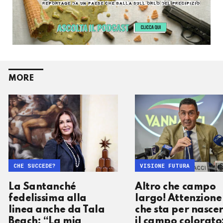
MORE
CHE SUCCEDE?
VISIONE FUTURA
La Santanché
Altro che campo
fedelissima alla
largo! Attenzione
linea anche da Tala
che sta per nasce
Beach: “La mia
il campo colorato