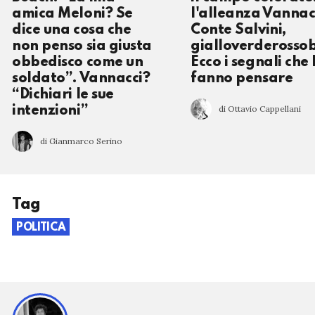
amica Meloni? Se
l'alleanza Vannac
dice una cosa che
Conte Salvini,
non penso sia giusta
gialloverderosso
obbedisco come un
Ecco i segnali che 
soldato”. Vannacci?
fanno pensare
“Dichiari le sue
di Ottavio Cappellani
intenzioni”
di Gianmarco Serino
Tag
POLITICA