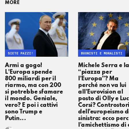
MORE
SIETE PAZZI!
BUONISTI E MORALISTI
Armi a gogo!
Michele Serra e l
L'Europa spende
“piazza per
800 miliardi per il
l’Europa”? Ma
riarmo, ma con 200
perché non va lui
si potrebbe sfamare
all’Eurovision al
il mondo. Geniale,
posto di Olly e Luc
vero? E poi i cattivi
Corsi? Controstor
sono Trump e
dell’europeismo d
Putin...
sinistra: ecco per
l’amichettismo di 