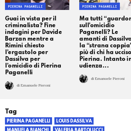
PIERINA PAGANELLI
PIERINA PAGANELLI
Guai in vista per il
Ma tutti “guardon
criminalista? Fine
sull’omicidio
indagini per Davide
Paganelli? Le
Barzan mentre a
amanti di Dassilv
Rimini chiesto
la “strana coppia
l’ergastolo per
più di chi ha uccis
Dassilva per
Pierina. Intanto i
l’omicidio di Pierina
udienza...
Paganelli
di Emanuele Pieroni
di Emanuele Pieroni
Tag
PIERINA PAGANELLI
LOUIS DASSILVA
MANUELA BIANCHI
VALERIA BARTOLUCCI