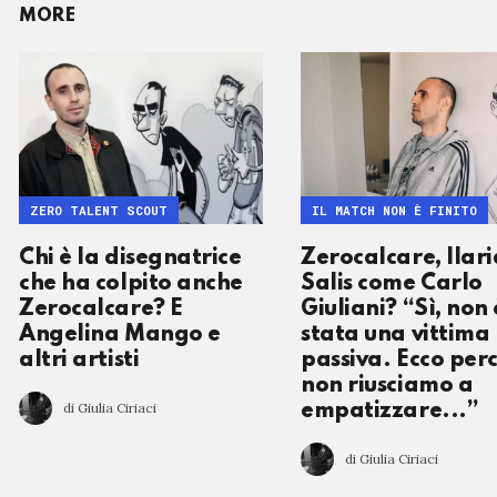
MORE
ZERO TALENT SCOUT
IL MATCH NON È FINITO
Chi è la disegnatrice
Zerocalcare, Ilari
che ha colpito anche
Salis come Carlo
Zerocalcare? E
Giuliani? “Sì, non 
Angelina Mango e
stata una vittima
altri artisti
passiva. Ecco per
non riusciamo a
di Giulia Ciriaci
empatizzare...”
di Giulia Ciriaci