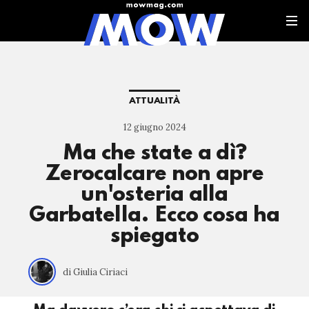
ATTUALITÀ
12 giugno 2024
Ma che state a dì?
Zerocalcare non apre
un'osteria alla
Garbatella. Ecco cosa ha
spiegato
di Giulia Ciriaci