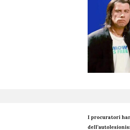
I
procuratori han
dell’autolesioni