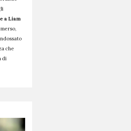
li
te a Liam
emerso,
 indossato
za che
 di