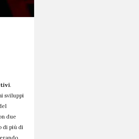
tivi
.
i sviluppi
del
con due
di più di
enerando