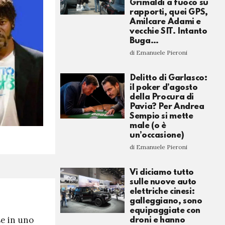
Grimaldi a fuoco su
rapporti, quei GPS,
Amilcare Adami e
vecchie SIT. Intanto
Buga…
di Emanuele Pieroni
Delitto di Garlasco:
il poker d’agosto
della Procura di
Pavia? Per Andrea
Sempio si mette
male (o è
un’occasione)
di Emanuele Pieroni
Vi diciamo tutto
sulle nuove auto
elettriche cinesi:
galleggiano, sono
equipaggiate con
se in uno
droni e hanno