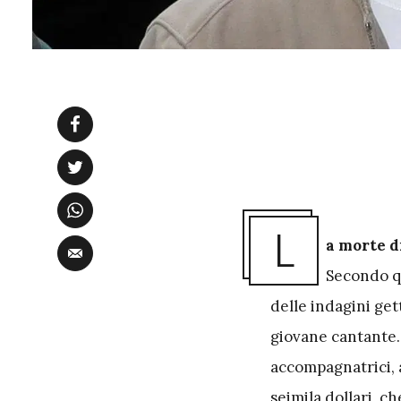
L
a morte d
Secondo qu
delle indagini get
giovane cantante.
accompagnatrici, a
seimila dollari, 