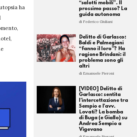
“salotti mobili”. Il
autopsia ha
prossimo passo? La
guida autonoma
d
di Federico Giuliani
momento,
Delitto di Garlasco:
otel,
Baldi e Palmegiani
he
“fanno il loro”? Ha
ragione Brindani: il
problema sono gli
altri
di Emanuele Pieroni
[VIDEO] Delitto di
Garlasco: sentita
l’intercettazione tra
Sempio e l’avv.
Lovati? La bomba
di Buga (e Giallo) su
Andrea Sempio a
Vigevano
di Emanuele Pieroni