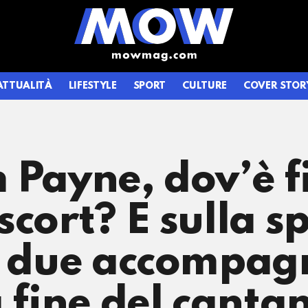
ATTUALITÀ
LIFESTYLE
SPORT
CULTURE
COVER STOR
 Payne, dov’è fi
scort? E sulla s
e due accompagn
a fine del canta