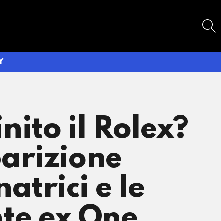
SEARCH
Y
nito il Rolex?
parizione
atrici e le
nte ex One