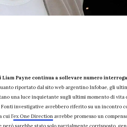
i Liam Payne continua a sollevare numero interroga
anto riportato dal sito web argentino Infobae, gli ultim
tano una luce inquietante sugli ultimi momento di vita 
 Fonti investigative avrebbero riferito su un incontro 
 cui l’
ex One Direction
avrebbe promesso un compenso 
che però sarebbe stato solo parzialmente corrisposto, g