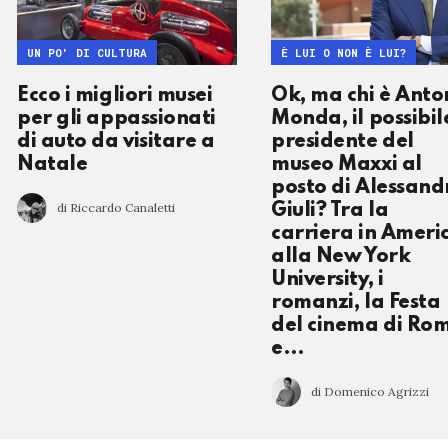
UN PO' DI CULTURA
È LUI O NON È LUI?
Ecco i migliori musei
Ok, ma chi è Anto
per gli appassionati
Monda, il possibil
di auto da visitare a
presidente del
Natale
museo Maxxi al
posto di Alessand
di Riccardo Canaletti
Giuli? Tra la
carriera in Ameri
alla New York
University, i
romanzi, la Festa
del cinema di Ro
e…
di Domenico Agrizzi