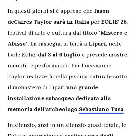
I
n questi giorni si è appreso che
Jason
deCaires Taylor sarà in Italia
per
EOLIE' 26
,
festival di arte e cultura dal titolo
"Mistero e
Abisso"
. La rassegna si terrà a
Lipari
, nelle
Isole Eolie,
dal 3 al 6 luglio
e prevede mostre,
incontri e performance. Per l'occasione,
Taylor realizzerà nella piscina naturale sotto
il monastero di Lipari
una grande
installazione subacquea dedicata alla
memoria dell'archeologo
Sebastiano Tusa
.
In silenzio, anzi in un silenzio quasi totale, le
Eolie si apprestano a ospitare
uno degli