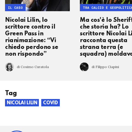
IL CASO
TRA CALCIO E GEOPOLITIC
Nicolai Lilin, lo
Ma cos'è lo Sherif
scrittore contro il
che storia ha? Lo
Green Pass in
scrittore Nicolai L
rianimazione: “Vi
racconta questa
chiedo perdono se
strana terra (e
non rispondo”
squadra) moldav
di Cosimo Curatola
di Filippo Ciapini
Tag
NICOLAI LILIN
COVID