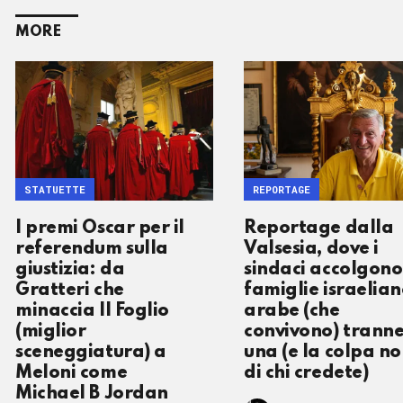
MORE
STATUETTE
REPORTAGE
I premi Oscar per il
Reportage dalla
referendum sulla
Valsesia, dove i
giustizia: da
sindaci accolgono
Gratteri che
famiglie israelian
minaccia Il Foglio
arabe (che
(miglior
convivono) trann
sceneggiatura) a
una (e la colpa no
Meloni come
di chi credete)
Michael B Jordan