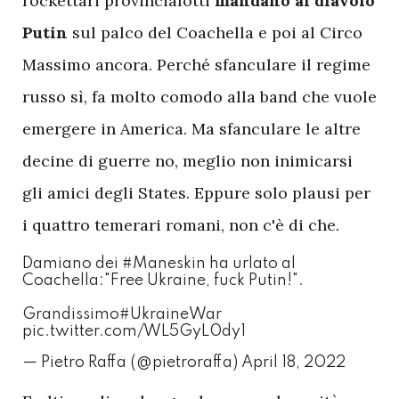
rockettari provincialotti
mandano al diavolo
Putin
sul palco del Coachella e poi al Circo
Massimo ancora. Perché sfanculare il regime
russo sì, fa molto comodo alla band che vuole
emergere in America. Ma sfanculare le altre
decine di guerre no, meglio non inimicarsi
gli amici degli States. Eppure solo plausi per
i quattro temerari romani, non c'è di che.
Damiano dei
#Maneskin
ha urlato al
Coachella:"Free Ukraine, fuck Putin!".
Grandissimo
#UkraineWar
pic.twitter.com/WL5GyL0dy1
— Pietro Raffa (@pietroraffa)
April 18, 2022