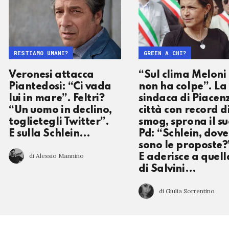
RESTIAMO UMANI?
GREEN A CHI?
Veronesi attacca
“Sul clima Meloni
Piantedosi: “Ci vada
non ha colpe”. La
lui in mare”. Feltri?
sindaca di Piacen
“Un uomo in declino,
città con record d
toglietegli Twitter”.
smog, sprona il s
E sulla Schlein…
Pd: “Schlein, dove
sono le proposte?
di Alessio Mannino
E aderisce a quell
di Salvini…
di Giulia Sorrentino