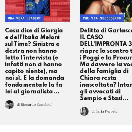
UNA VERA LEADER?
CHE STA SUCCEDENDO
Cosa dice di Giorgia
Delitto di Garlasc
e dell'Italia Meloni
IL CASO
sul Time? Sinistra e
DELL’IMPRONTA 
destra non hanno
riapre lo scontro 
letto l’intervista (e
i Poggi e la Procu
infatti non ci hanno
Ma davvero la vo
capito niente), ma
della famiglia di
noi sì. E la domanda
Chiara resta
fondamentale la fa
inascoltata? Inta
lei al giornalista…
gli avvocati di
Sempio e Stasi…
di Riccardo Canaletti
di Ilaria Ferretti