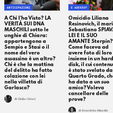
ANTICIPAZIONI
E ADESSO?
A Chi l’ha Visto? LA
Omicidio Liliana
VERITÀ SUI DNA
Resinovich, il mar
MASCHILI sotto le
Sebastiano SPIA
unghie di Chiara:
LEI E IL SUO
appartengono a
AMANTE Sterpin?
Sempio e Stasi o il
Come faceva ad
nome del vero
avere foto di loro
assassino è un altro?
insieme in un har
Chi è che la mattina
disk, il cui conten
del delitto ha fatto
è stato svelato da
colazione con lei
Quarto Grado, ch
nella villetta di
ha dato a un suo
Garlasco?
amico? Voleva
cancellare delle
di Giulia Ciriaci
prove?
di Benedetta Minoliti