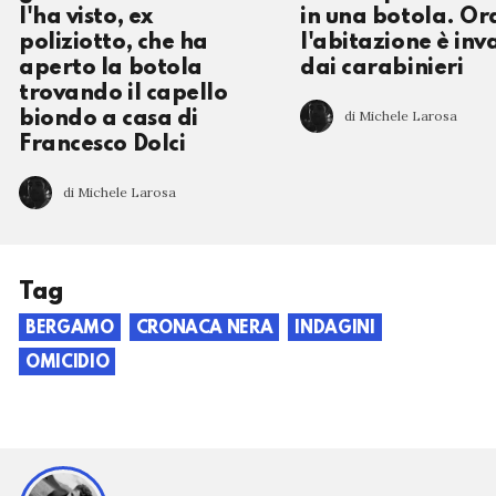
l'ha visto, ex
in una botola. Or
poliziotto, che ha
l'abitazione è inv
aperto la botola
dai carabinieri
trovando il capello
di Michele Larosa
biondo a casa di
Francesco Dolci
di Michele Larosa
Tag
BERGAMO
CRONACA NERA
INDAGINI
OMICIDIO