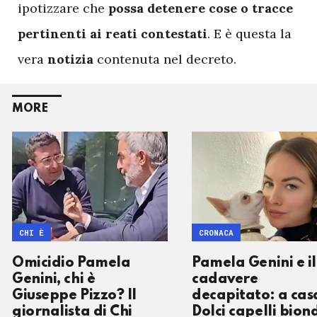
ipotizzare che
possa detenere cose o tracce
pertinenti ai reati contestati
. E è questa la
vera
notizia
contenuta nel decreto.
MORE
CHI È
CRONACA
Omicidio Pamela
Pamela Genini e il
Genini, chi è
cadavere
Giuseppe Pizzo? Il
decapitato: a cas
giornalista di Chi
Dolci capelli bion