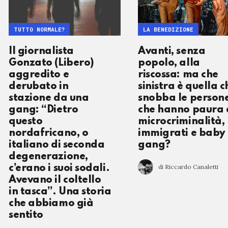
TUTTO NORMALE?
LA BENEDIZIONE
Il giornalista
Avanti, senza
Gonzato (Libero)
popolo, alla
aggredito e
riscossa: ma che
derubato in
sinistra è quella c
stazione da una
snobba le person
gang: “Dietro
che hanno paura 
questo
microcriminalità,
nordafricano, o
immigrati e baby
italiano di seconda
gang?
degenerazione,
di Riccardo Canaletti
c’erano i suoi sodali.
Avevano il coltello
in tasca”. Una storia
che abbiamo già
sentito