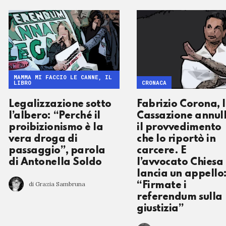
MAMMA MI FACCIO LE CANNE, IL
LIBRO
CRONACA
Legalizzazione sotto
Fabrizio Corona, 
l’albero: “Perché il
Cassazione annul
proibizionismo è la
il provvedimento
vera droga di
che lo riportò in
passaggio”, parola
carcere. E
di Antonella Soldo
l’avvocato Chiesa
lancia un appello
di Grazia Sambruna
“Firmate i
referendum sulla
giustizia”