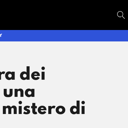
SEARCH
Y
ra dei
e una
 mistero di