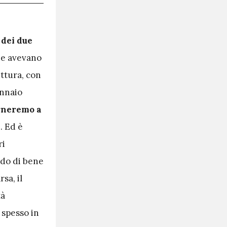
 dei due
che avevano
uttura, con
ennaio
orneremo a
. Ed è
ri
ndo di bene
sa, il
tà
 spesso in