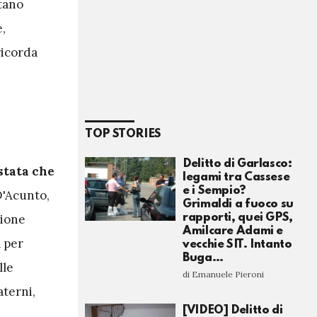
stano
,
ricorda
TOP STORIES
Delitto di Garlasco:
stata che
legami tra Cassese
e i Sempio?
D'Acunto,
Grimaldi a fuoco su
rapporti, quei GPS,
zione
Amilcare Adami e
a per
vecchie SIT. Intanto
Buga…
lle
di Emanuele Pieroni
aterni,
[VIDEO] Delitto di