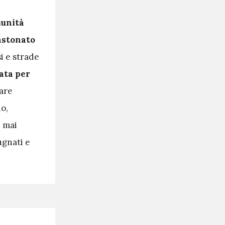
unità
astonato
si e strade
tata per
iare
no,
è mai
ugnati e