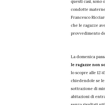
questi casi, sono 
condotte materne 
Francesco Ricciard
che le ragazze a
provvedimento del
La domenica passa
le ragazze non so
lo scopre alle 12:
chiedendole se le 
sottrazione di mi
abitazioni di entr
senza risultati util