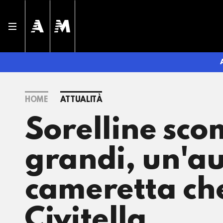
HOME
ATTUALITÀ
Sorelline sco
grandi, un'au
cameretta che
Civitella