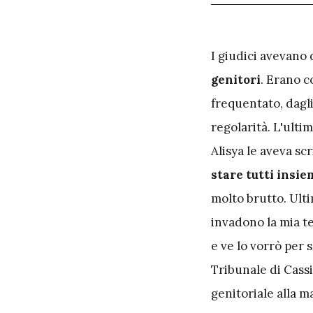
I
giudici avevano 
genitori
. Erano c
frequentato, dagli
regolarità. L'ulti
Alisya le aveva scr
stare tutti insie
molto brutto. Ult
invadono la mia t
e ve lo vorrò per 
Tribunale di Cass
genitoriale alla m