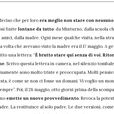
deciso che per loro
era meglio non stare con nessuno
osì finite
lontane da tutto
: da Minturno, dalla scuola 
 amici, dalla madre. Ogni mese qualche visita, nella str
ma volta che avevano visto la madre era il 17 maggio. A g
itto una lettera: “
È brutto stare qui senza di voi. Rit
me
. Scrivo questa lettera in camera, nel silenzio tombale
imamente sono molto triste e preoccupata. Molti pensie
esta, è come se non ci fosse un domani. Vi voglio un mo
sempre”. Poi, il 28 maggio, otto giorni prima della scompar
ino
emette un nuovo provvedimento
. Revoca la potes
adre. La restituisce al solo padre. Le due versioni, come