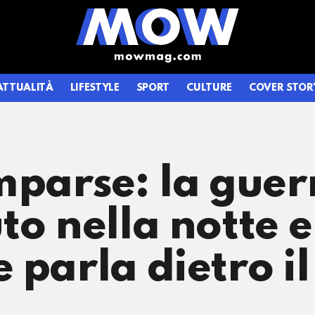
ATTUALITÀ
LIFESTYLE
SPORT
CULTURE
COVER STOR
mparse: la guer
to nella notte 
 parla dietro il