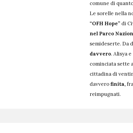
comune di quanto 
Le sorelle nella n
“OFH Hope”
di Ci
nel Parco Nazion
semideserte. Da d
davvero
. Alisya 
cominciata sette a
cittadina di venti
davvero
finita,
fra
reimpugnati.