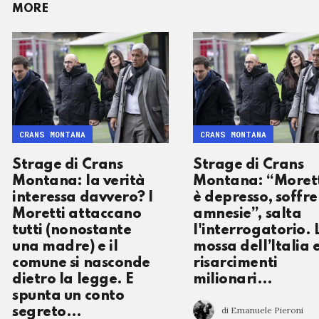
MORE
CRANS MONTANA
CRANS MONTANA
Strage di Crans
Strage di Crans
Montana: la verità
Montana: “Moret
interessa davvero? I
è depresso, soffre
Moretti attaccano
amnesie”, salta
tutti (nonostante
l'interrogatorio. 
una madre) e il
mossa dell’Italia e
comune si nasconde
risarcimenti
dietro la legge. E
milionari…
spunta un conto
di Emanuele Pieroni
segreto…