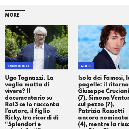
MORE
INCREDIBILE
AIUTO
Ugo Tognazzi. La
Isola dei Famosi, l
voglia matta di
pagelle: il ritorno
vivere? Il
Giuseppe Crucian
documentario su
(7), Simona Ventu
Rai3 ce lo racconta
sul pezzo (7),
l’autore, il figlio
Patrizia Rossetti
Ricky, tra ricordi di
ancora nominata
“Splendori e
(4), mentre la riss