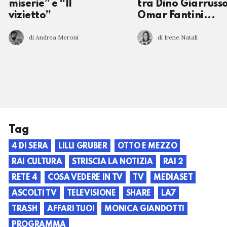
miserie” e “Il
tra Dino Giarrusso
vizietto”
Omar Fantini...
di Andrea Meroni
di Irene Natali
Tag
4 DI SERA
LILLI GRUBER
OTTO E MEZZO
RAI CULTURA
STRISCIA LA NOTIZIA
RAI 2
RETE 4
COSA VEDERE IN TV
TV
MEDIASET
ASCOLTI TV
TELEVISIONE
SHARE
LA7
TRASH
AFFARI TUOI
MONICA GIANDOTTI
PROGRAMMA