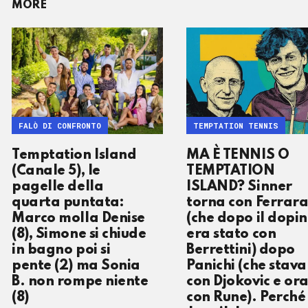
MORE
FALÒ DI CONFRONTO
TEMPTATION TENNIS
Temptation Island
MA È TENNIS O
(Canale 5), le
TEMPTATION
pagelle della
ISLAND? Sinner
quarta puntata:
torna con Ferrar
Marco molla Denise
(che dopo il dopi
(8), Simone si chiude
era stato con
in bagno poi si
Berrettini) dopo
pente (2) ma Sonia
Panichi (che stava
B. non rompe niente
con Djokovic e or
(8)
con Rune). Perché