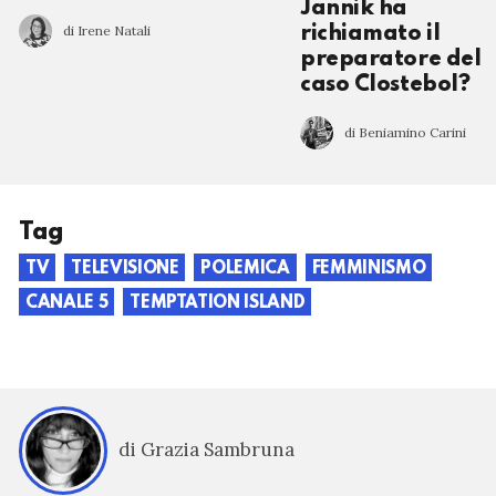
Jannik ha
di Irene Natali
richiamato il
preparatore del
caso Clostebol?
di Beniamino Carini
Tag
TV
TELEVISIONE
POLEMICA
FEMMINISMO
CANALE 5
TEMPTATION ISLAND
di Grazia Sambruna