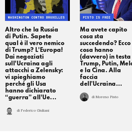
WASHINGTON CONTRO BRUXELLES
PISTO IS FREE
Altro che la Russia
Ma avete capito
di Putin. Sapete
cosa sta
qual è il vero nemico
succedendo? Ecco
di Trump? L'Europa!
cosa hanno
Dai negoziati
(davvero) in testa
sull'Ucraina agli
Trump, Putin, Mel
attacchi a Zelensky:
e la Cina. Alla
vi spieghiamo
faccia
perché gli Usa
dell’Ucraina…
hanno dichiarato
di Moreno Pisto
“guerra” all'Ue...
di Federico Giuliani