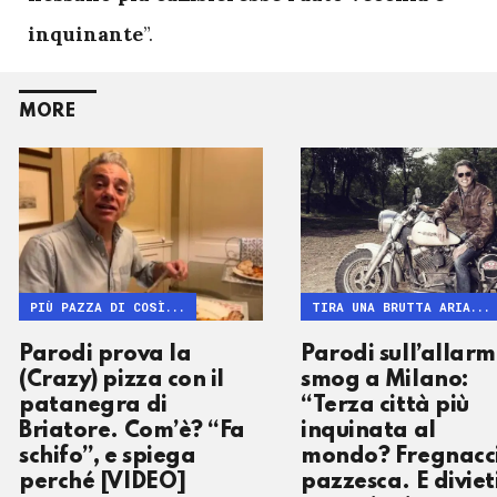
inquinante
”.
MORE
PIÙ PAZZA DI COSÌ...
TIRA UNA BRUTTA ARIA...
Parodi prova la
Parodi sull’allar
(Crazy) pizza con il
smog a Milano:
patanegra di
“Terza città più
Briatore. Com’è? “Fa
inquinata al
schifo”, e spiega
mondo? Fregnacc
perché [VIDEO]
pazzesca. E diviet