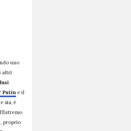
uando uno
 altri
lusi
r
Putin
e il
e sia, è
ll’Estremo
, proprio