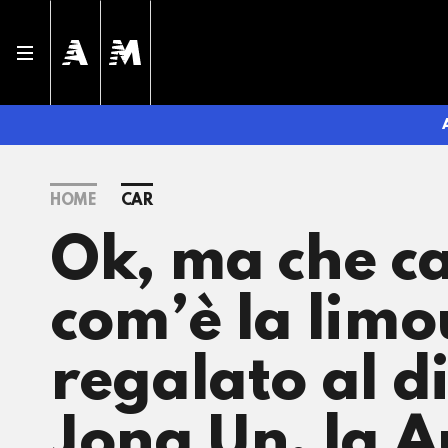
HOME
CAR
Ok, ma che ca
com’è la limo
regalato al 
Jong Un, la A