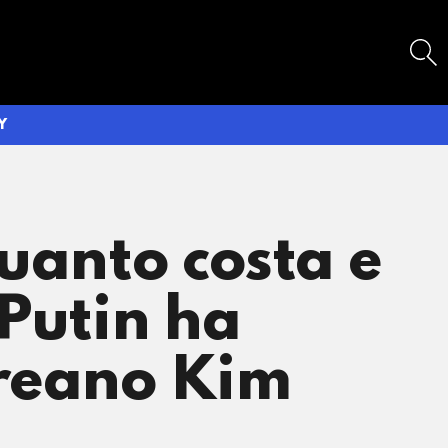
SEARCH
Y
quanto costa e
 Putin ha
oreano Kim