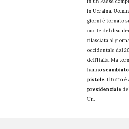
in un Paese com
in Ucraina. Uomini
giorni è tornato s
morte del dissid
rilasciata al gior
occidentale dal 20
dell’Italia. Ma to
hanno
scambiato 
pistole
. Il tutto 
presidenziale
del
Un.