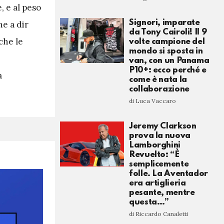
, e al peso
Signori, imparate
ne a dir
da Tony Cairoli! Il 9
che le
volte campione del
mondo si sposta in
van, con un Panama
P10+: ecco perché e
a
come è nata la
collaborazione
di Luca Vaccaro
Jeremy Clarkson
prova la nuova
Lamborghini
Revuelto: “È
semplicemente
folle. La Aventador
era artiglieria
pesante, mentre
questa…”
di Riccardo Canaletti