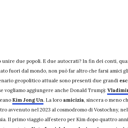
 unire due popoli. E due autocrati? In fin dei conti, q
iato fuori dal mondo, non può far altro che farsi amici gli
cenario geopolitico attuale sono presenti due grandi
esc
se vogliamo aggiungere anche Donald Trump):
Vladimi
reano
Kim Jong Un
. La loro
amicizia
, sincera o meno ch
ontro avvenuto nel 2023 al cosmodromo di Vostochny, ne
ia. Il primo viaggio all’estero per Kim dopo quattro anni