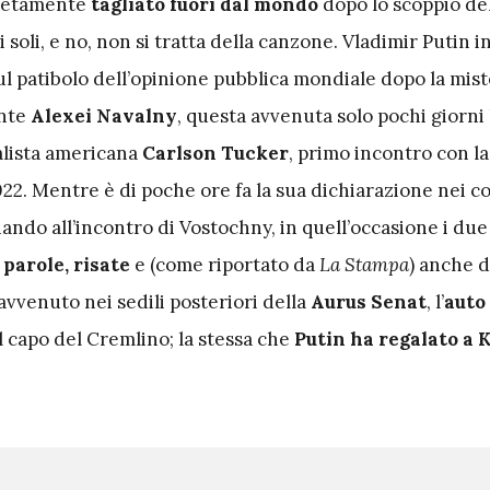
pletamente
tagliato fuori dal mondo
dopo lo scoppio de
 soli, e no, non si tratta della canzone. Vladimir Putin i
ul patibolo dell’opinione pubblica mondiale dopo la mist
ente
Alexei Navalny
, questa avvenuta solo pochi giorni 
nalista americana
Carlson Tucker
, primo incontro con l
22. Mentre è di poche ore fa la sua dichiarazione nei c
rnando all’incontro di Vostochny, in quell’occasione i due
parole, risate
e (come riportato da
La Stampa
) anche d
è avvenuto nei sedili posteriori della
Aurus Senat
, l’
auto
 capo del Cremlino; la stessa che
Putin
ha regalato a