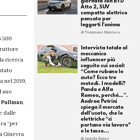
giornata con BYD
Atto 2, SUV
compatto elettrico
pensato per
leggerti l’anima
di Tommaso Maresca
6.500
Intervista totale al
truttore
meccanico
la ricerca
influencer più
seguito sui social:
stato
“Come rubano le
auto? Ecco tre
a nel 2019,
metodi. I modelli?
Panda e Alfa
l suo
Romeo, perché…”.
Andrea Petrini
 Pullman
,
spiega il mercato
e dalle
dell’usato, che le
elettriche “ci
ura “per
portano via lavoro"
e le tasse...
 a Ginevra
di Angela Russo