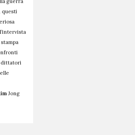
lla guerra
n questi
eriosa
l’intervista
a stampa
onfronti
 dittatori
elle
Kim
Jong