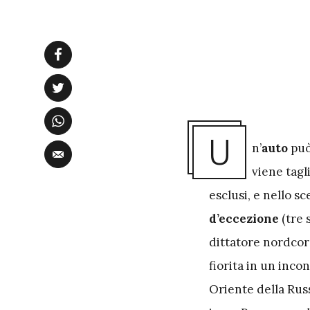
U
n’
auto
può
viene tagl
esclusi, e nello s
d’eccezione
(tre 
dittatore nordco
fiorita in un inc
Oriente della Russ