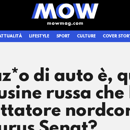
ATTUALITÀ
LIFESTYLE
SPORT
CULTURE
COVER STOR
z*o di auto è, 
usine russa che
dittatore nordc
urus Senat?