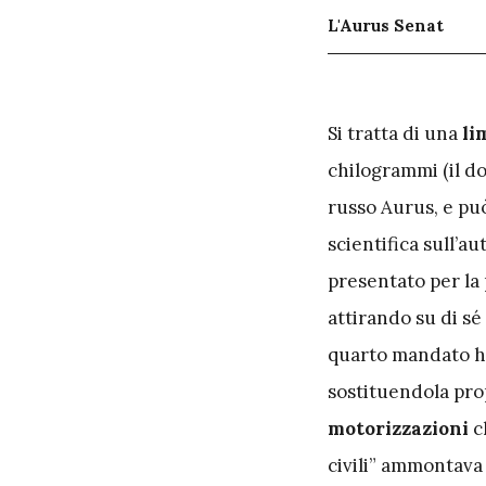
L'Aurus Senat
S
i tratta di una
li
chilogrammi (il do
russo Aurus, e pu
scientifica sull’a
presentato per la 
attirando su di sé
quarto mandato h
sostituendola prop
motorizzazioni
ch
civili” ammontava