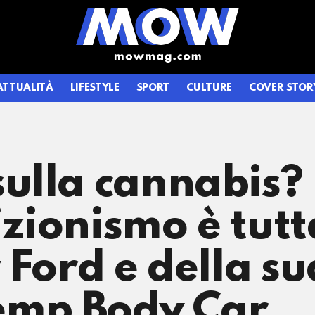
ATTUALITÀ
LIFESTYLE
SPORT
CULTURE
COVER STOR
ulla cannabis?
izionismo è tutt
 Ford e della su
Hemp Body Car