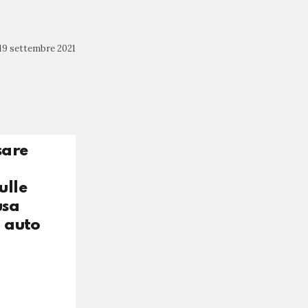
19 settembre 2021
sare
ulle
usa
i auto