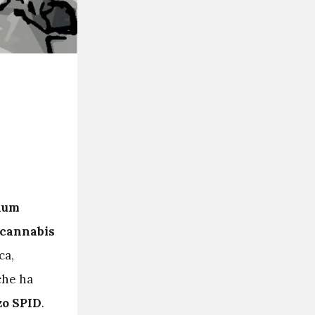
dum
i cannabis
ca,
 che ha
zo SPID
.