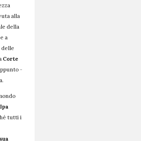
ezza
vuta alla
le della
 e a
 delle
la
Corte
 appunto -
a.
 mondo
olpa
é tutti i
 sua