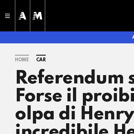
HOME
CAR
Referendum s
Forse il proib
olpa di Henry
incredibile 