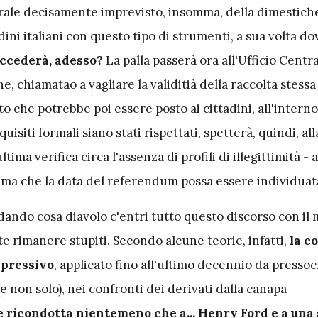
erale decisamente imprevisto, insomma, della dimestich
dini italiani con questo tipo di strumenti, a sua volta do
ccederà, adesso?
La palla passerà ora all'Ufficio Centra
e, chiamatao a vagliare la validitià della raccolta stessa
to che potrebbe poi essere posto ai cittadini, all'interno
uisiti formali siano stati rispettati, spetterà, quindi, al
ultima verifica circa l'assenza di profili di illegittimità -
rima che la data del referendum possa essere individuat
dando cosa diavolo c'entri tutto questo discorso con il
te rimanere stupiti. Secondo alcune teorie, infatti,
la c
epressivo
, applicato fino all'ultimo decennio da pressoch
(e non solo), nei confronti dei derivati dalla canapa
 ricondotta nientemeno che a... Henry Ford e a una