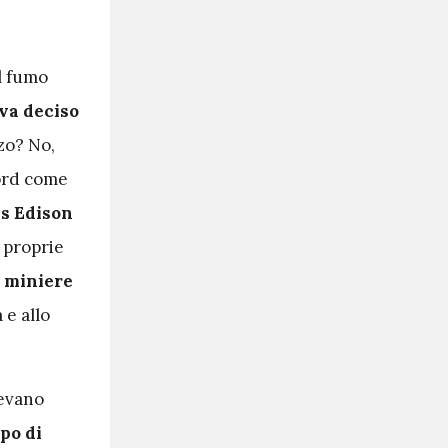
il fumo
va deciso
zo? No,
Ford come
s Edison
e proprie
 miniere
 e allo
cevano
po di