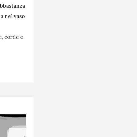
abbastanza
da nel vaso
e, corde e