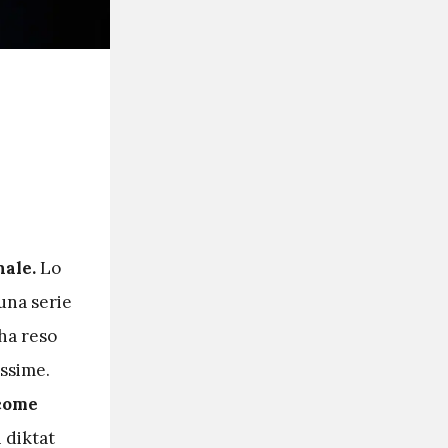
nale.
Lo
una serie
 ha reso
issime.
 come
i diktat