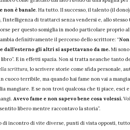
e non è banale
. Ha tutto. Il successo, il talento (il dono),
o, l’intelligenza di trattarci senza vendersi e, allo stesso
orse per questo somiglia in modo particolare proprio al
ambia definitivamente il percorso dello scrittore: “
Non
e dall’esterno gli altri si aspettavano da me.
Mi sono 
ibro”. E in effetti spazia. Non si tratta neanche tanto de
ella scrittura
, lo scrivere storie come sfida personale, au
un cuoco terribile, ma quando hai fame non vai a mangiar
ia mangiare. E se non trovi qualcosa che ti piace, esci e 
angi.
Avevo fame e non sapevo bene cosa volessi.
Vol
 sentito libero mentre raccontavo la storia”.
 di incontro di vite diverse, punti di vista opposti, tutt