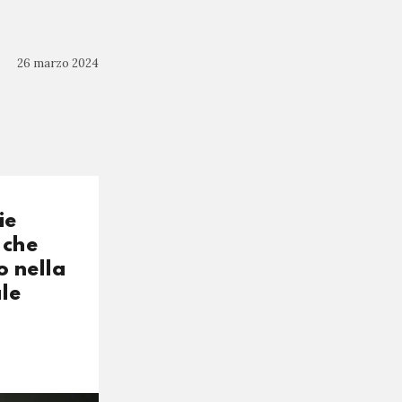
26 marzo 2024
ù
ie
 che
o nella
ale