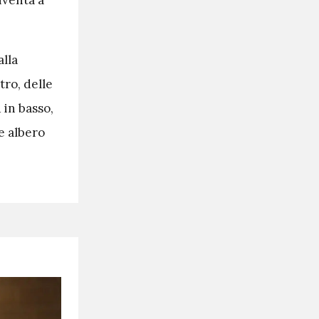
iventa a
lla
tro, delle
 in basso,
e albero