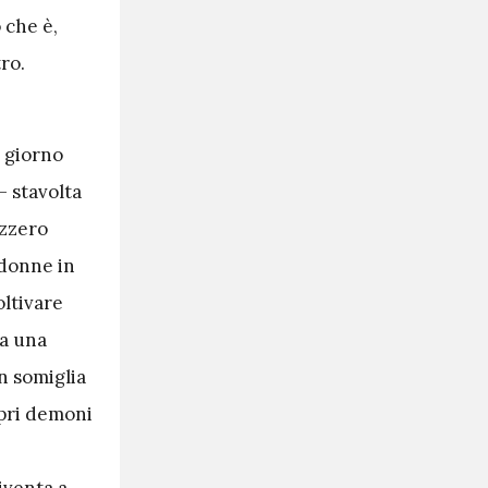
 che è,
ro.
l giorno
 stavolta
izzero
 donne in
oltivare
sa una
n somiglia
opri demoni