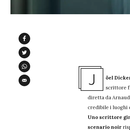
J
öel Dicke
scrittore 
diretta da Arnaud
credibile i luoghi
Uno scrittore gin
scenario noir
ris