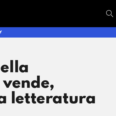
SEARCH
Y
della
, vende,
La letteratura