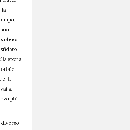
 la
 tempo,
 suo
 volevo
sfidato
lla storia
toriale,
e, ti
vai al
evo più
o diverso