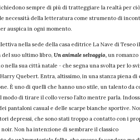
richiedono sempre di più di tratteggiare la realtà per ciò
e necessità della letteratura come strumento di incont
er auspica in ogni momento.
llettiva nella sede della casa editrice La Nave di Teseo i
ia del suo ultimo libro,
U
n animale selvaggio
,
un romanzo -
 nella sua città natale - che segna una svolta per lo sv
i Harry Quebert. Entra, altissimo, in una stanza piena di
e. È uno di quelli che hanno uno stile, un talento da c
 modo di tirare il collo verso l’alto mentre parla. Indos
dei pantaloni casual e delle scarpe bianche sportive. No
tori depressi, che sono stati troppo a contatto con i pr
e noir. Non ha intenzione di sembrare il classico