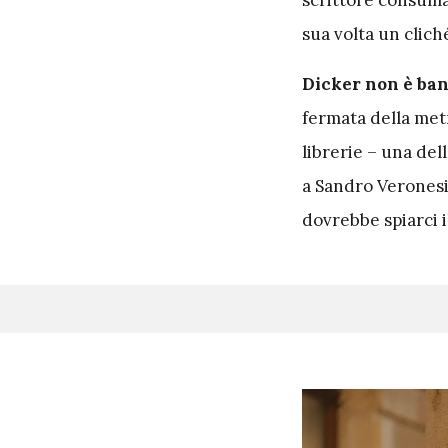
scrittore consuma
sua volta un clich
Dicker non è ban
fermata della metr
librerie – una del
a Sandro Veronesi 
dovrebbe spiarci i