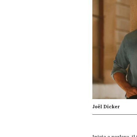
Joël Dicker
I
nizia a parlare, i