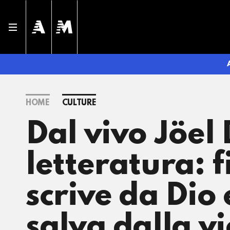
HOME
CULTURE
Dal vivo Jöel 
letteratura: f
scrive da Dio 
salva dalla v