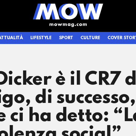
ATTUALITÀ
LIFESTYLE
SPORT
CULTURE
COVER STOR
Dicker è il CR7 
igo, di successo
e ci ha detto: “
iolenza social”