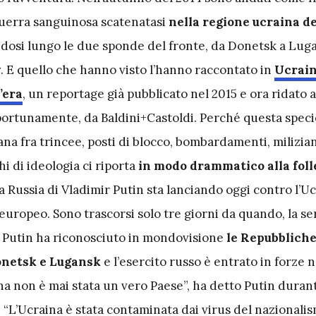
uerra sanguinosa scatenatasi
nella regione ucraina de
dosi lungo le due sponde del fronte, da Donetsk a Lug
. E quello che hanno visto l’hanno raccontato in
Ucrain
’era
, un reportage già pubblicato nel 2015 e ora ridato a
ortunamente, da Baldini+Castoldi. Perché questa speci
ana fra trincee, posti di blocco, bombardamenti, miliziani,
hi di ideologia ci riporta
in modo drammatico alla foll
a Russia di Vladimir Putin sta lanciando oggi contro l’U
europeo. Sono trascorsi solo tre giorni da quando, la ser
r Putin ha riconosciuto in mondovisione
le Repubblich
Donetsk e Lugansk
e l’esercito russo è entrato in forze n
a non è mai stata un vero Paese”, ha detto Putin durant
 “L’Ucraina è stata contaminata dai virus del nazionalis