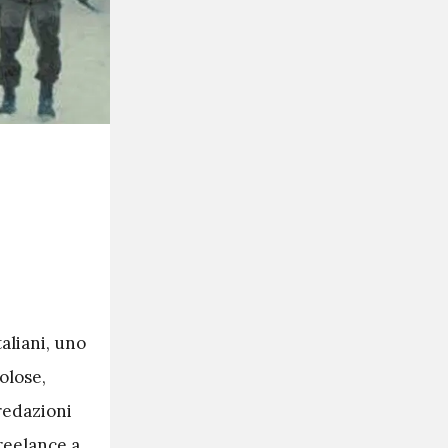
taliani, uno
olose,
redazioni
reelance a