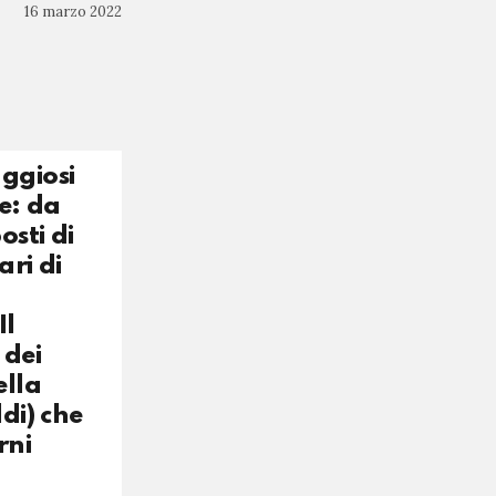
16 marzo 2022
ggiosi
te: da
osti di
ari di
Il
 dei
ella
di) che
rni