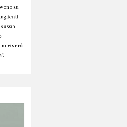
iovono su
aglienti:
 Russia
o
a arriverà
”.