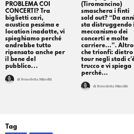
PROBLEMA COI
(Tiromancino)
CONCERTI? Tra
smaschera i finti
biglietti cari,
sold out? “Da ann
acustica pessima e
sta distruggendo i
location inadatte, vi
meccanismo dei
spieghiamo perché
concerti e molte
andrebbe tutto
carriere…”. Altro
ripensato anche per
che trionfi: dietro 
il bene del
tour negli stadi c’è
pubblico...
trucco e vi spiega
perché…
di Benedetta Minoliti
di Benedetta Minoliti
Tag