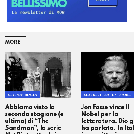
MORE
CINEMOW REVIEW
CLASSICI CONTEMPORANEI
Abbiamo visto la
Jon Fosse vince il
seconda stagione (e
Nobel per la
ultima) di “The
letteratura. Dio g
Sandman”, la serie
ha parlato. In Ita