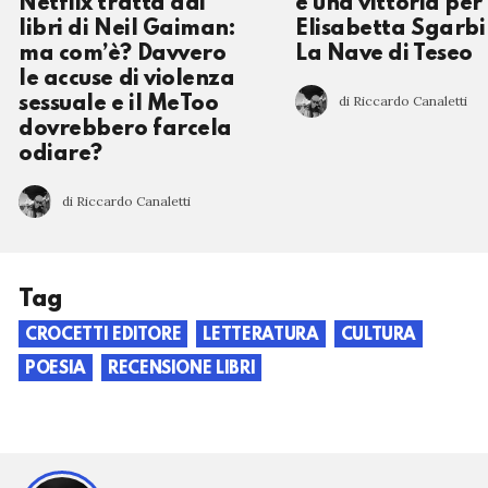
Netflix tratta dai
è una vittoria per
libri di Neil Gaiman:
Elisabetta Sgarbi
ma com’è? Davvero
La Nave di Teseo
le accuse di violenza
di Riccardo Canaletti
sessuale e il MeToo
dovrebbero farcela
odiare?
di Riccardo Canaletti
Tag
CROCETTI EDITORE
LETTERATURA
CULTURA
POESIA
RECENSIONE LIBRI