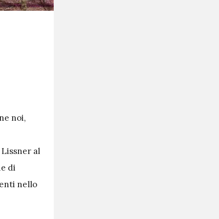
ne noi,
Lissner al
ne di
enti nello