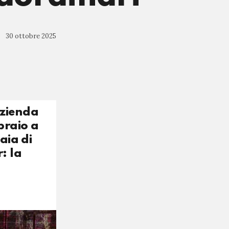
30 ottobre 2025
azienda
braio a
aia di
: la