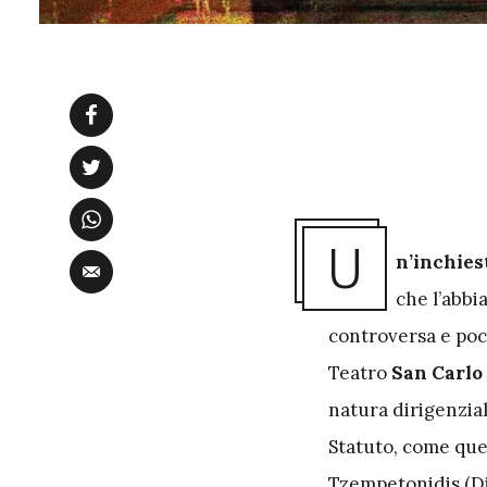
U
n’inchies
che l’abbi
controversa e poc
Teatro
San Carlo 
natura dirigenzial
Statuto, come quel
Tzempetonidis (Di