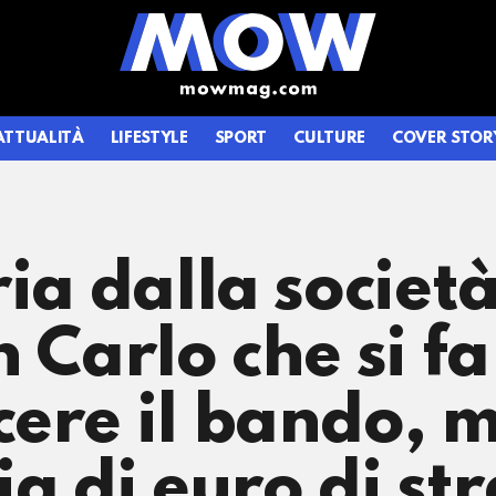
ATTUALITÀ
LIFESTYLE
SPORT
CULTURE
COVER STOR
ia dalla società
n Carlo che si f
ere il bando, 
ia di euro di st