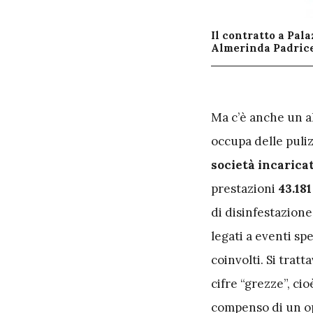
Il contratto a Pal
Almerinda Padrice
M
a c’è anche un a
occupa delle puliz
società incaricat
prestazioni
43.181
di disinfestazione
legati a eventi sp
coinvolti. Si tra
cifre “grezze”, ci
compenso di un op