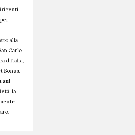
irigenti,
 per
e
tte alla
San Carlo
a d’Italia,
rt Bonus.
a sul
ietà, la
amente
aro.