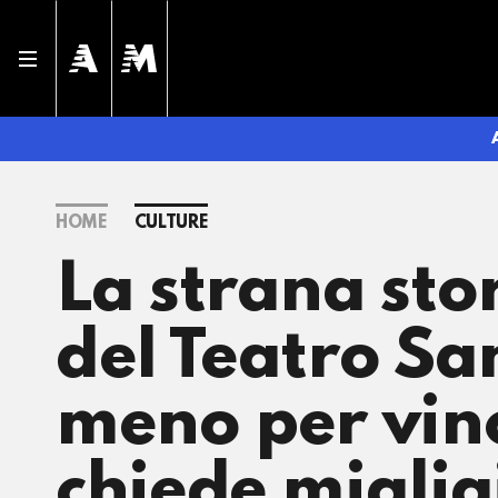
HOME
CULTURE
La strana stor
del Teatro Sa
meno per vinc
chiede miglia