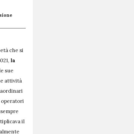
ssione
età che si
2021,
la
le sue
 attività
raordinari
i operatori
o sempre
iplicava il
ualmente