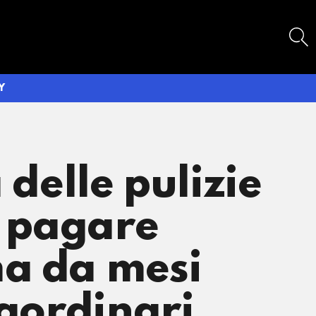
SEARCH
Y
 delle pulizie
a pagare
ma da mesi
raordinari