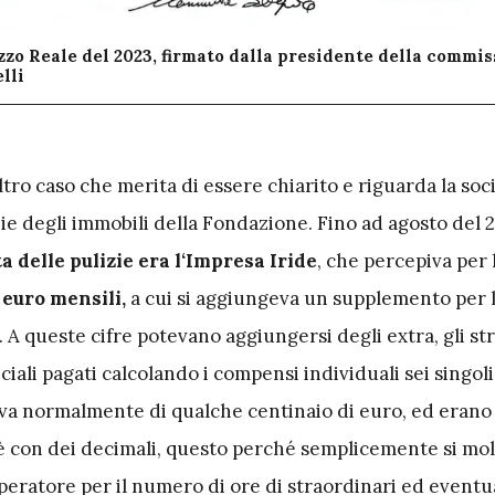
azzo Reale del 2023, firmato dalla presidente della commi
lli
ltro caso che merita di essere chiarito e riguarda la soci
ie degli immobili della Fondazione. Fino ad agosto del 
a delle pulizie era l‘Impresa Iride
, che percepiva per 
 euro mensili,
a cui si aggiungeva un supplemento per le
. A queste cifre potevano aggiungersi degli extra, gli st
eciali pagati calcolando i compensi individuali sei singol
ttava normalmente di qualche centinaio di euro, ed eran
oè con dei decimali, questo perché semplicemente si molt
eratore per il numero di ore di straordinari ed event