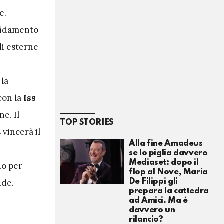
e.
ffidamento
edi esterne
la
con la
Iss
ne. Il
TOP STORIES
 vincerà il
Alla fine Amadeus
se lo piglia davvero
Mediaset: dopo il
no per
flop al Nove, Maria
ide.
De Filippi gli
prepara la cattedra
ad Amici. Ma è
davvero un
rilancio?