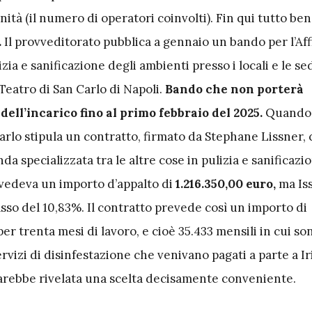
nità (il numero di operatori coinvolti). Fin qui tutto ben
.
Il provveditorato pubblica a gennaio un bando per l’A
izia e sanificazione degli ambienti presso i locali e le s
Teatro di San Carlo di Napoli.
Bando che non porterà
dell’incarico fino al primo febbraio del 2025.
Quando 
rlo stipula un contratto, firmato da Stephane Lissner, 
nda specializzata tra le altre cose in pulizia e sanificazio
vedeva un importo d’appalto di
1.216.350,00 euro,
ma Iss
sso del 10,83%. Il contratto prevede così un importo di
per trenta mesi di lavoro, e cioè 35.433 mensili in cui so
ervizi di disinfestazione che venivano pagati a parte a Ir
 sarebbe rivelata una scelta decisamente conveniente.