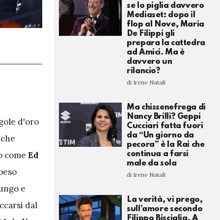
se lo piglia davvero
Mediaset: dopo il
flop al Nove, Maria
De Filippi gli
prepara la cattedra
ad Amici. Ma è
davvero un
rilancio?
di Irene Natali
Ma chissenefrega di
Nancy Brilli? Geppi
gole d'oro
Cucciari fatta fuori
da “Un giorno da
 che
pecora” è la Rai che
co come
Ed
continua a farsi
male da sola
 peso
di Irene Natali
 lungo e
La verità, vi prego,
ccarsi dal
sull’amore secondo
Filippo Bisciglia. A