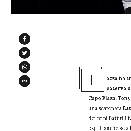
L
azza ha t
caterva d
Capo Plaza, Tony 
una scatenata
Lau
dei mini Battiti 
ospiti, anche se a 