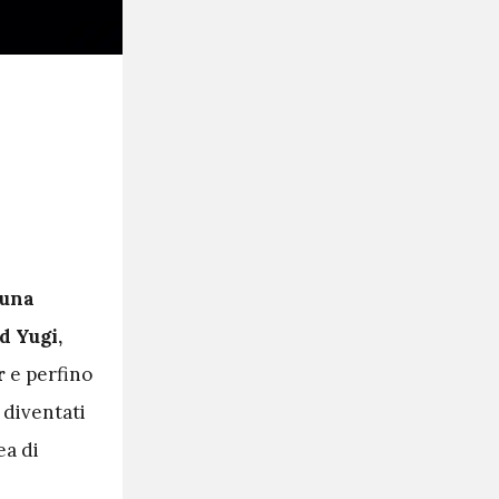
una
d Yugi,
r
e perfino
 diventati
a di