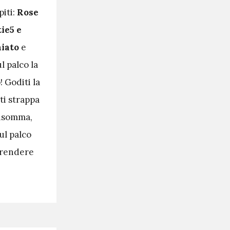
piti:
Rose
tie5 e
iato
e
l palco la
 Goditi la
ti strappa
Insomma,
ul palco
prendere