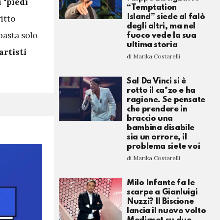
 "
piedi
“Temptation
Island” siede al falò
itto
degli altri, ma nel
basta solo
fuoco vede la sua
ultima storia
artisti
di Marika Costarelli
Sal Da Vinci si è
rotto il ca*zo e ha
ragione. Se pensate
che prendere in
braccio una
bambina disabile
sia un orrore, il
problema siete voi
di Marika Costarelli
Milo Infante fa le
scarpe a Gianluigi
Nuzzi? Il Biscione
lancia il nuovo volto