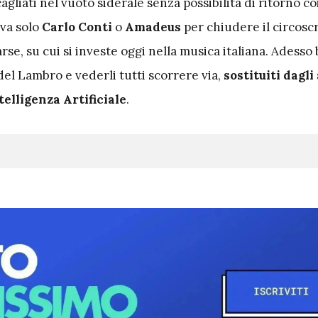
gliati nel vuoto siderale senza possibilità di ritorno coi
ava solo
Carlo Conti
o
Amadeus
per chiudere il circoscr
rse, su cui si investe oggi nella musica italiana. Adesso 
 del Lambro e vederli tutti scorrere via,
sostituiti dagli 
telligenza Artificiale
.