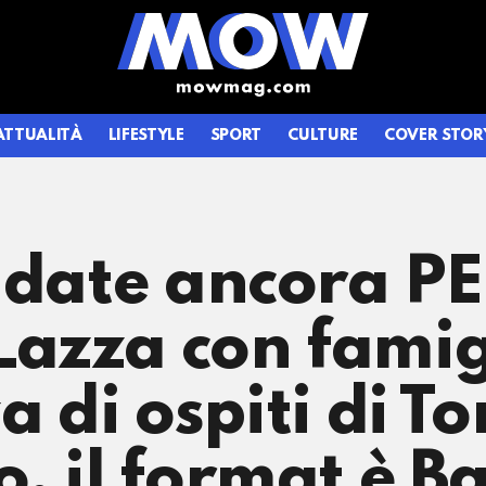
ATTUALITÀ
LIFESTYLE
SPORT
CULTURE
COVER STOR
ndate ancora P
azza con famig
za di ospiti di T
 il format è Bat