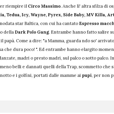
per riempire il
Circo Massimo
. Anche lì' altra sfilza di os
aia, Tedua, Icy, Wayne, Pyrex, Side Baby, MV Killa, Ar
 snodata star Baltica, con cui ha cantato
Espresso macch
to della
Dark Polo Gang
. Entrambe hanno fatto salire su
l papà. Come a dire: "a Mamma, guarda ndo so' arrivato!
a che dura poco! ". Ed entrambe hanno elargito momen
idanzate, madri o presto madri, sul palco o sotto palco. 
eno belli e dannati quelli della Trap, scommetto che s
inotto e i golfini, portati dalle mamme ai
pupi
, per non 