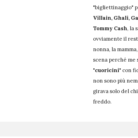
"bigliettinaggio" 
Villain, Ghali, G
Tommy Cash
, la
ovviamente il res
nonna, la mamma, i
scena perché me s
"
cuoricini
" con f
non sono più nemm
girava solo del ch
freddo.