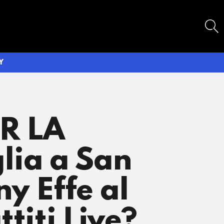
SEARCH
Y
ER LA
lia a San
ony Effe al
titi Live?