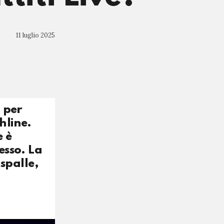
11 luglio 2025
à per
hline.
e è
esso. La
 spalle,