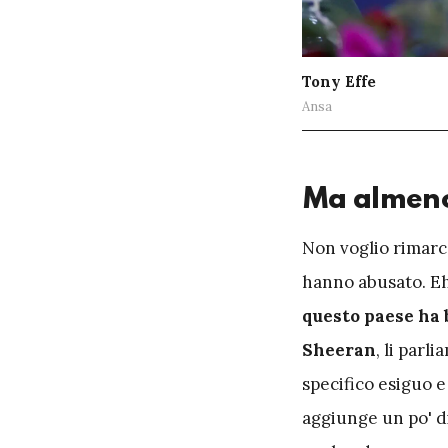
Tony Effe
Ansa
Ma almeno
N
on voglio rimarc
hanno abusato. Eh,
questo paese ha 
Sheeran
, li parl
specifico esiguo e
aggiunge un po' di 