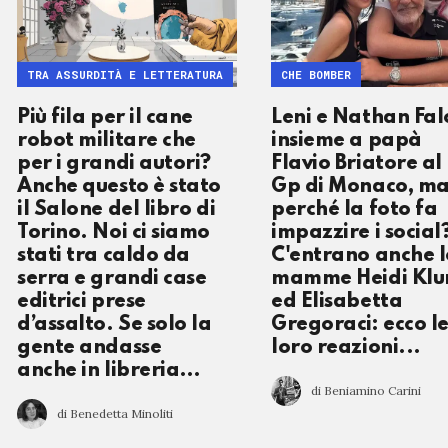
TRA ASSURDITÀ E LETTERATURA
CHE BOMBER
Più fila per il cane
Leni e Nathan Fal
robot militare che
insieme a papà
per i grandi autori?
Flavio Briatore al
Anche questo è stato
Gp di Monaco, m
il Salone del libro di
perché la foto fa
Torino. Noi ci siamo
impazzire i social
stati tra caldo da
C'entrano anche l
serra e grandi case
mamme Heidi Kl
editrici prese
ed Elisabetta
d’assalto. Se solo la
Gregoraci: ecco l
gente andasse
loro reazioni...
anche in libreria…
di Beniamino Carini
di Benedetta Minoliti