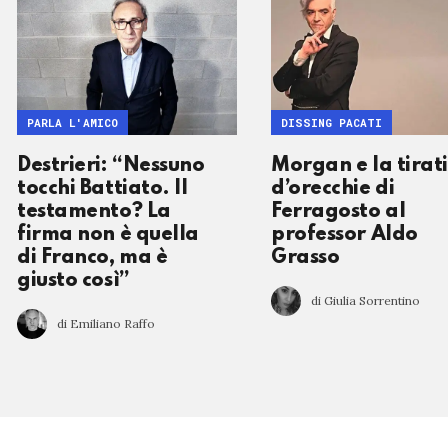
PARLA L'AMICO
DISSING PACATI
Destrieri: “Nessuno
Morgan e la tirat
tocchi Battiato. Il
d’orecchie di
testamento? La
Ferragosto al
firma non è quella
professor Aldo
di Franco, ma è
Grasso
giusto così”
di Giulia Sorrentino
di Emiliano Raffo