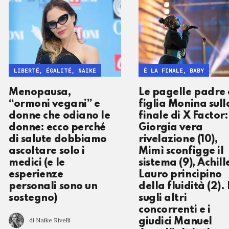
LIBERTÉ, ÉGALITÉ, NAIKE
È LA FINALE, BABY
Menopausa,
Le pagelle padre 
“ormoni vegani” e
figlia Monina sull
donne che odiano le
finale di X Factor:
donne: ecco perché
Giorgia vera
di salute dobbiamo
rivelazione (10),
ascoltare solo i
Mimì sconfigge il
medici (e le
sistema (9), Achill
esperienze
Lauro principino
personali sono un
della fluidità (2). 
sostegno)
sugli altri
concorrenti e i
di Naike Rivelli
giudici Manuel