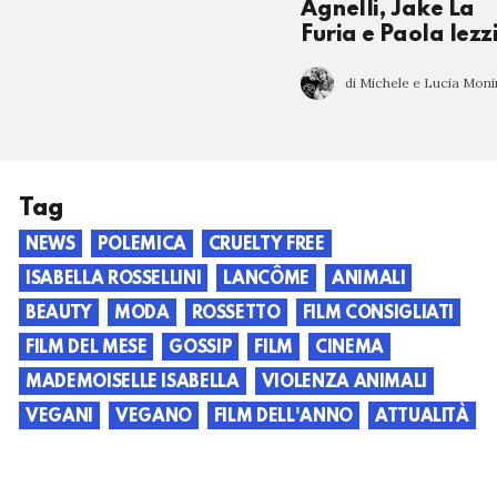
Agnelli, Jake La
Furia e Paola Iez
di Michele e Lucia Mon
Tag
NEWS
POLEMICA
CRUELTY FREE
ISABELLA ROSSELLINI
LANCÔME
ANIMALI
BEAUTY
MODA
ROSSETTO
FILM CONSIGLIATI
FILM DEL MESE
GOSSIP
FILM
CINEMA
MADEMOISELLE ISABELLA
VIOLENZA ANIMALI
VEGANI
VEGANO
FILM DELL'ANNO
ATTUALITÀ