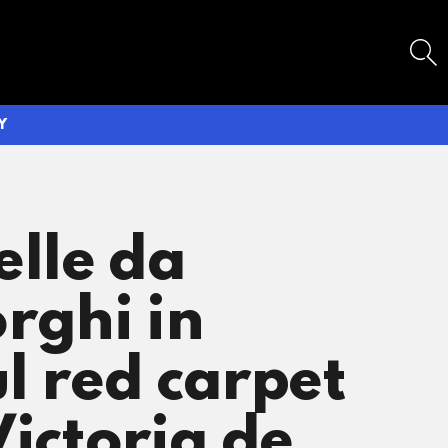
SEARCH
Y
elle da
rghi in
l red carpet
Victoria de