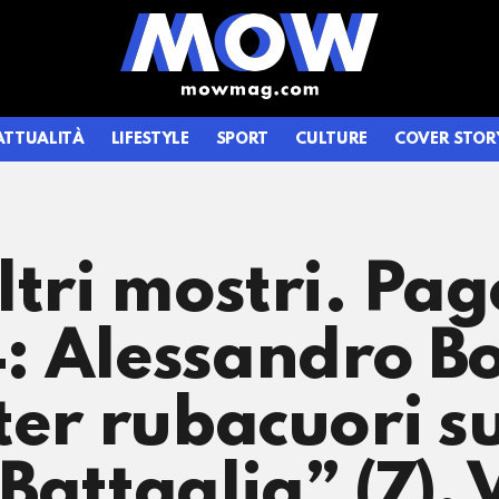
ATTUALITÀ
LIFESTYLE
SPORT
CULTURE
COVER STOR
ltri mostri. Pag
: Alessandro Bo
ter rubacuori su
Battaglia” (7), 