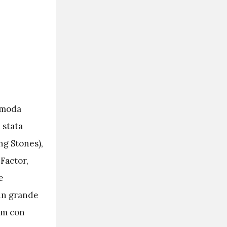
 moda
 stata
ng Stones),
 Factor,
e
 un grande
bum con