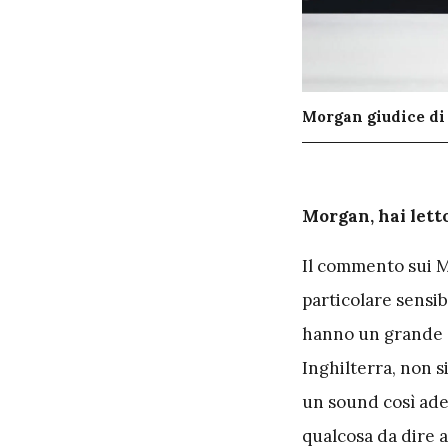
Morgan giudice di
M
organ, hai let
Il commento sui 
particolare sensi
hanno un grande s
Inghilterra, non 
un sound così adeg
qualcosa da dire a