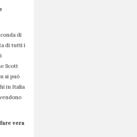
e
seconda di
 di tutti i
i
e Scott
n si può
i in Italia
e vendono
 fare vera