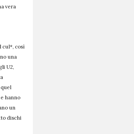
na vera
 cul*, così
ano una
li U2,
ra
 quel
o e hanno
vano un
to dischi