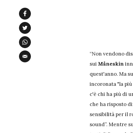
“Non vendono disch
sui
Måneskin
inn
quest'anno. Ma su
incoronata "la pi
c'è chi ha più di u
che ha risposto d
sensibilità per i
sound”. Mentre sul