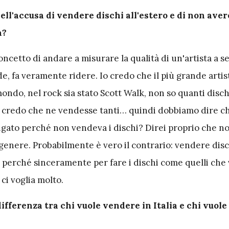
ell'accusa di vendere dischi all'estero e di non aver
a?
concetto di andare a misurare la qualità di un'artista a 
e, fa veramente ridere. Io credo che il più grande artista
 mondo, nel rock sia stato Scott Walk, non so quanti disch
 credo che ne vendesse tanti… quindi dobbiamo dire ch
igato perché non vendeva i dischi? Direi proprio che no
genere. Probabilmente è vero il contrario: vendere disch
he perché sinceramente per fare i dischi come quelli ch
 ci voglia molto.
differenza tra chi vuole vendere in Italia e chi vuole