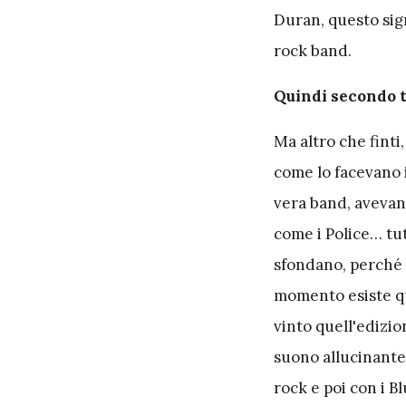
Duran, questo sig
rock band.
Quindi secondo t
Ma altro che finti
come lo facevano 
vera band, avevan
come i Police… tut
sfondano, perché 
momento esiste qu
vinto quell'edizio
suono allucinante.
rock e poi con i B