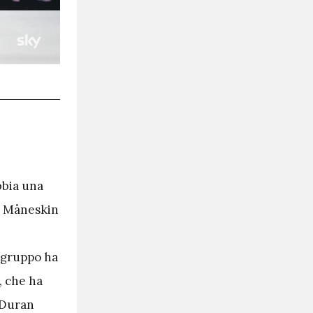
bbia una
 i Måneskin
n gruppo ha
, che ha
i Duran