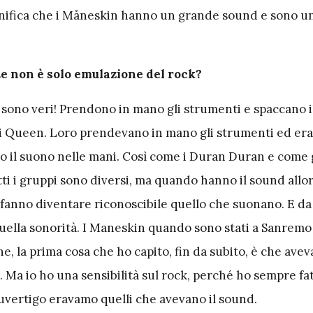
nifica che i Måneskin hanno un grande sound e sono u
e non è solo emulazione del rock?
, sono veri! Prendono in mano gli strumenti e spaccano il
i Queen. Loro prendevano in mano gli strumenti ed er
o il suono nelle mani. Così come i Duran Duran e come g
ti i gruppi sono diversi, ma quando hanno il sound allo
fanno diventare riconoscibile quello che suonano. E da
ella sonorità. I Maneskin quando sono stati a Sanrem
ne, la prima cosa che ho capito, fin da subito, è che ave
 Ma io ho una sensibilità sul rock, perché ho sempre fat
luvertigo eravamo quelli che avevano il sound.