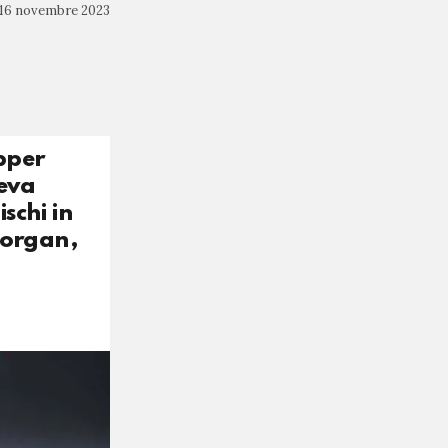
16 novembre 2023
pper
veva
schi in
 Morgan,