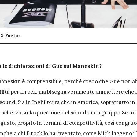
 X Factor
to le dichiarazioni di Guè sui Maneskin?
Måneskin è comprensibile, perché credo che Guè non a
bilità per il rock, ma bisogna veramente ammettere che
ound. Sia in Inghilterra che in America, soprattutto in
si scherza sulla questione del sound di un gruppo. Se u
uato, proprio in termini di competitività, così congruo
nche a chi il rock lo ha inventato, come Mick Jagger o 