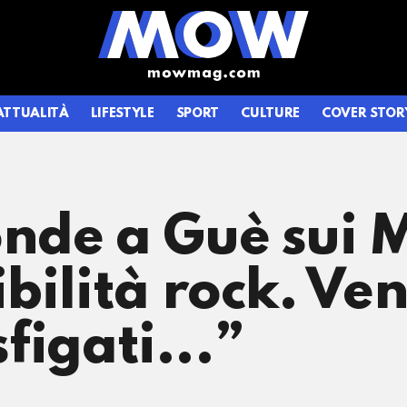
ATTUALITÀ
LIFESTYLE
SPORT
CULTURE
COVER STOR
nde a Guè sui 
bilità rock. Ven
sfigati...”