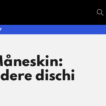
SEARCH
Y
Måneskin:
dere dischi