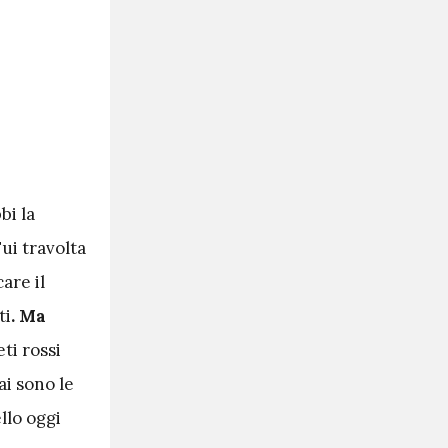
bi la
Fui travolta
are il
ti
. Ma
eti rossi
ai sono le
llo oggi