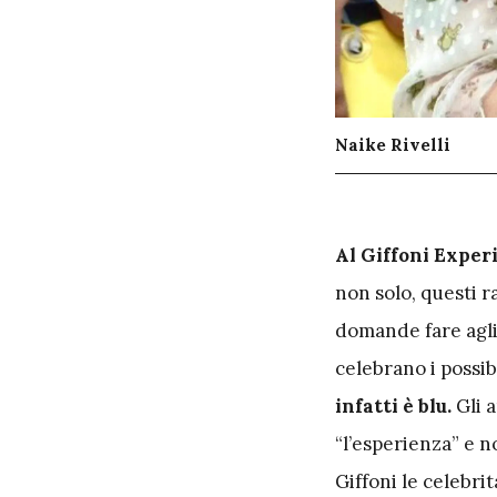
Naike Rivelli
A
l Giffoni Exper
non solo, questi 
domande fare agli 
celebrano i possib
infatti è blu.
Gli a
“l’esperienza” e n
Giffoni le celebrit