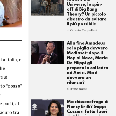
Universe, lo spin-
off di Big Bang
Theory? Un piccolo
disastro da evitare
il più possibile
di Ottavio Cappellani
Alla fine Amadeus
se lo piglia davvero
Mediaset: dopo il
flop al Nove, Maria
a Italia, e
De Filippi gli
che
prepara la cattedra
ad Amici. Ma è
e si
davvero un
rilancio?
eto “rosso”
di Irene Natali
e
Ma chissenefrega di
 parti, al
Nancy Brilli? Geppi
Cucciari fatta fuori
sicuro tra