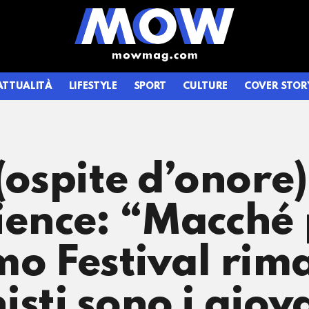
ATTUALITÀ
LIFESTYLE
SPORT
CULTURE
COVER STOR
 (ospite d’onore
ience: “Macché 
timo Festival rim
isti sono i giov