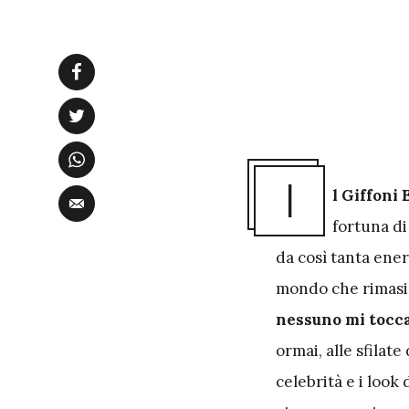
I
l Giffoni
fortuna di
da così tanta ener
mondo che rimasi d
nessuno mi tocca
ormai, alle sfilate
celebrità e i look