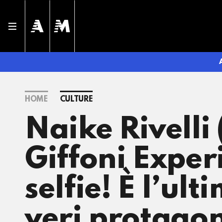
HOME
CULTURE
Naike Rivelli
Giffoni Exper
selfie! È l’ul
veri protagon