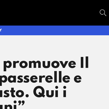
SEARCH
Y
) promuove Il
passerelle e
asto. Qui i
ani”