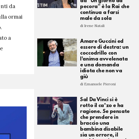
da “Un giorno da
enti da
pecora” è la Rai che
continua a farsi
ulla ormai
male da sola
di Irene Natali
.
ato a
Amare Guccini ed
essere di destra: un
he
coccodrillo con
l'anima avvelenata
e una domanda
idiota che non va
giù
di Emanuele Pieroni
Sal Da Vinci si è
rotto il ca*zo e ha
ragione. Se pensate
che prendere in
braccio una
bambina disabile
sia un orrore, il