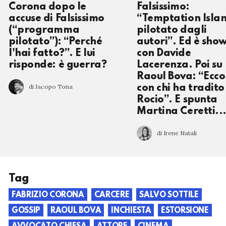
Corona dopo le
Falsissimo:
accuse di Falsissimo
“Temptation Isla
(“programma
pilotato dagli
pilotato”): “Perché
autori”. Ed è sho
l'hai fatto?”. E lui
con Davide
risponde: è guerra?
Lacerenza. Poi su
Raoul Bova: “Ecco
di Jacopo Tona
con chi ha tradito
Rocio”. E spunta
Martina Ceretti..
di Irene Natali
Tag
FABRIZIO CORONA
CARCERE
SALVO SOTTILE
GOSSIP
RAOUL BOVA
INCHIESTA
ESTORSIONE