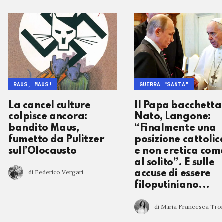
RAUS, MAUS!
GUERRA "SANTA"
La cancel culture
Il Papa bacchetta
colpisce ancora:
Nato, Langone:
bandito Maus,
“Finalmente una
fumetto da Pulitzer
posizione cattolic
sull’Olocausto
e non eretica com
al solito”. E sulle
di Federico Vergari
accuse di essere
filoputiniano...
di Maria Francesca Troi