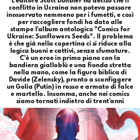
L’editore Scott Dunbier ha deciso che il
conflitto in Ucraina non poteva passare
inosservato nemmeno per i fumetti, e così
per raccogliere fondi ha dato alle
stampe l’album antologico "Comics for
Ukraine: Sunflowers Seeds". Il problema
è che già nella copertina ci si riduce alla
logica buoni e cattivi, senza sfumature.
C’è un eroe in primo piano con la
bandiera gialloblù e una fionda stretta
nella mano, come la figura biblica di
Davide (Zelensky), pronto a sconfiggere
un Golia (Putin) in rosso e armato di falce
e martello. Insomma, anche nei comics
siamo tornati indietro di trent’anni