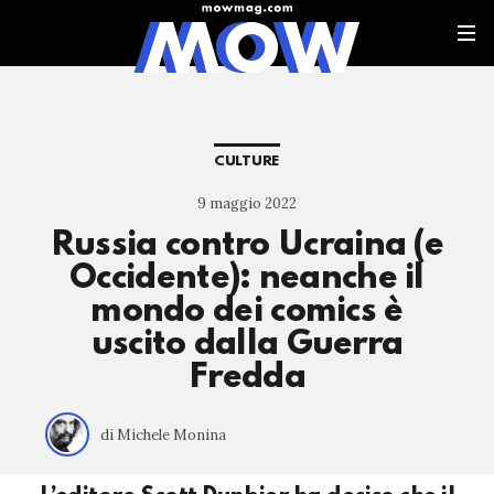
CULTURE
9 maggio 2022
Russia contro Ucraina (e
Occidente): neanche il
mondo dei comics è
uscito dalla Guerra
Fredda
di Michele Monina