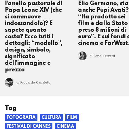
l’anello pastorale di
Elio Germano, st
Papa Leone XIV (che
anche Pupi Avati?
si commuove
“Ha prodotto sei
indossandolo)? E
film e dallo Stato
sapete quanto
preso 8 milioni di
costa? Ecco tutti i
euro”. E sui fondi 
dettagli: “modello”,
cinema e FarWest.
design, simbolo,
di Ilaria Ferretti
significato
dell’immagine e
prezzo
di Riccardo Canaletti
Tag
FOTOGRAFIA
CULTURA
FILM
FESTIVAL DI CANNES
CINEMA