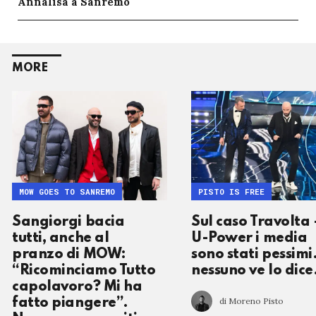
Annalisa a Sanremo
MORE
MOW GOES TO SANREMO
PISTO IS FREE
Sangiorgi bacia
Sul caso Travolta 
tutti, anche al
U-Power i media
pranzo di MOW:
sono stati pessimi.
“Ricominciamo Tutto
nessuno ve lo dice.
capolavoro? Mi ha
di Moreno Pisto
fatto piangere”.