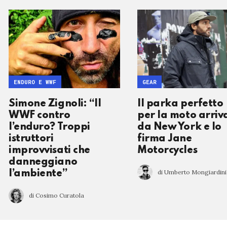
ENDURO E WWF
GEAR
Simone Zignoli: “Il
Il parka perfetto
WWF contro
per la moto arriv
l’enduro? Troppi
da New York e lo
istruttori
firma Jane
improvvisati che
Motorcycles
danneggiano
di Umberto Mongiardini
l’ambiente”
di Cosimo Curatola