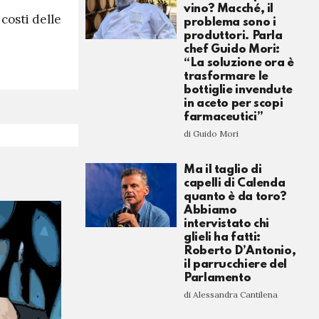
vino? Macché, il
i costi delle
problema sono i
produttori. Parla
chef Guido Mori:
“La soluzione ora è
trasformare le
bottiglie invendute
in aceto per scopi
farmaceutici”
di Guido Mori
Ma il taglio di
capelli di Calenda
quanto è da toro?
Abbiamo
intervistato chi
glieli ha fatti:
Roberto D’Antonio,
il parrucchiere del
Parlamento
di Alessandra Cantilena