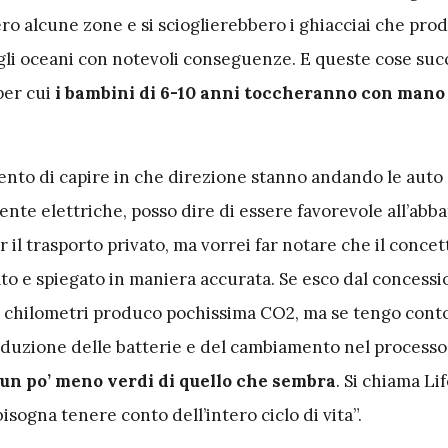
ro alcune zone e si scioglierebbero i ghiacciai che pr
gli oceani con notevoli conseguenze. E queste cose s
per cui
i bambini di 6-10 anni toccheranno con mano
ento di capire in che direzione stanno andando le auto 
ente elettriche, posso dire di essere favorevole all’abb
r il trasporto privato, ma vorrei far notare che il concet
ato e spiegato in maniera accurata. Se esco dal concessi
 chilometri produco pochissima CO2, ma se tengo conto 
roduzione delle batterie e del cambiamento nel processo
un po’ meno verdi di quello che sembra
. Si chiama Li
isogna tenere conto dell’intero ciclo di vita”.