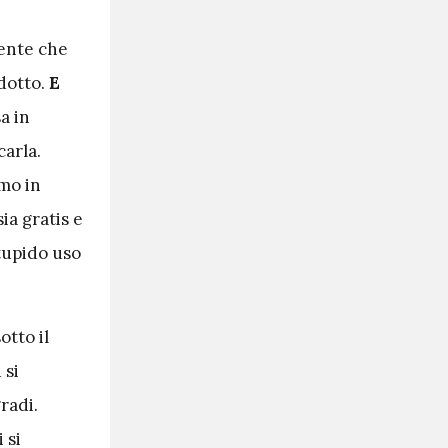
gente che
odotto.
E
a in
carla.
amo in
ia gratis e
tupido uso
otto il
 si
radi.
 si