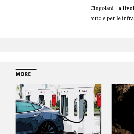
Cingolani -
a liv
auto e per le infr
MORE