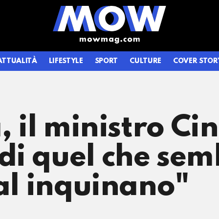
ATTUALITÀ
LIFESTYLE
SPORT
CULTURE
COVER STOR
, il ministro Ci
di quel che sem
ial inquinano"