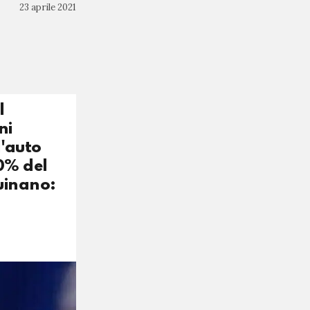
23 aprile 2021
l
ni
l'auto
30% del
quinano: