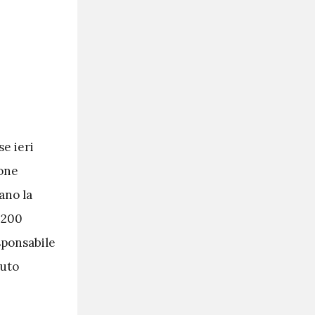
se ieri
ione
ano la
 200
esponsabile
tuto