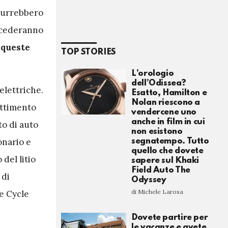
odurrebbero
uccederanno
 queste
TOP STORIES
L’orologio
dell’Odissea?
elettriche.
Esatto, Hamilton e
Nolan riescono a
attimento
vendercene uno
anche in film in cui
to di auto
non esistono
onario e
segnatempo. Tutto
quello che dovete
del litio
sapere sul Khaki
Field Auto The
 di
Odyssey
di Michele Larosa
fe Cycle
Dovete partire per
le vacanze e avete