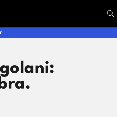
SEARCH
Y
ngolani:
bra.