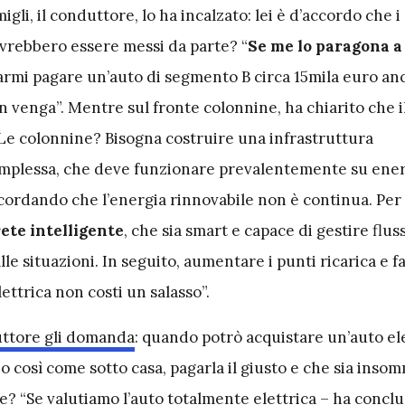
gli, il conduttore, lo ha incalzato: lei è d’accordo che i
vrebbero essere messi da parte? “
Se me lo paragona a
 farmi pagare un’auto di segmento B circa 15mila euro an
en venga”. Mentre sul fronte colonnine, ha chiarito che 
“Le colonnine? Bisogna costruire una infrastruttura
plessa, che deve funzionare prevalentemente su ener
icordando che l’energia rinnovabile non è continua. Per
ete intelligente
, che sia smart e capace di gestire fluss
lle situazioni. In seguito, aumentare i punti ricarica e f
ettrica non costi un salasso”.
duttore gli domanda
: quando potrò acquistare un’auto ele
gio così come sotto casa, pagarla il giusto e che sia ins
e? “Se valutiamo l’auto totalmente elettrica – ha concl