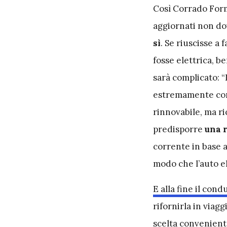
Così Corrado Formi
aggiornati non do
sì
. Se riuscisse a
fosse elettrica, b
sarà complicato: 
estremamente com
rinnovabile, ma r
predisporre
una r
corrente in base a
modo che l’auto el
E alla fine il con
rifornirla in viag
scelta convenient