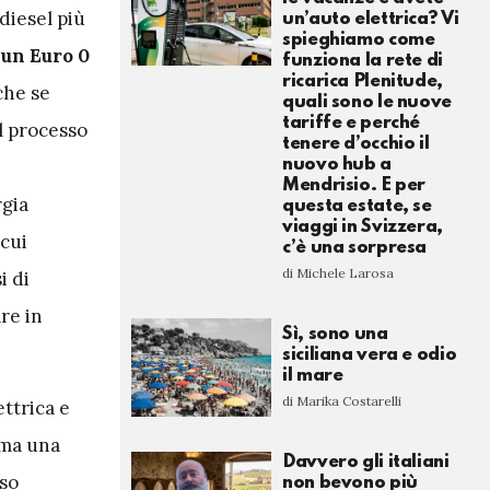
 diesel più
un’auto elettrica? Vi
spieghiamo come
 un Euro 0
funziona la rete di
ricarica Plenitude,
che se
quali sono le nuove
tariffe e perché
il processo
tenere d’occhio il
nuovo hub a
Mendrisio. E per
gia
questa estate, se
viaggi in Svizzera,
 cui
c’è una sorpresa
di Michele Larosa
i di
are in
Sì, sono una
siciliana vera e odio
il mare
di Marika Costarelli
ttrica e
omma una
Davvero gli italiani
uso
non bevono più