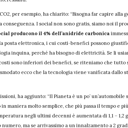
 CO2, per esempio, ha chiarito: “Bisogna far capire alla 
 conseguenza. I social non sono gratis, siamo noi il pr
social producono il 4% dell’anidride carbonica
immess
a posta elettronica, i cui costi-benefici possono giustifi
ia inquina, perché ha bisogno di elettricità. Se li usi
osti sono inferiori dei benefici, se riteniamo che tutto s
 smodato ecco che la tecnologia viene vanificata dallo s
issioni, ha aggiunto: “Il Pianeta è un po’ un’automobile s
o in maniera molto semplice, che più passa il tempo e più
mperatura negli ultimi decenni è aumentata di 1,1 – 1,2 g
 numero, ma se arrivassimo a un innalzamento a 2 gradi