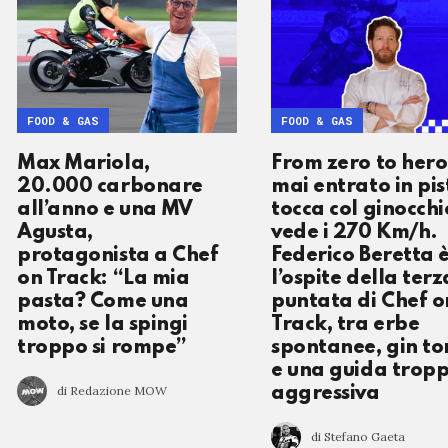
FOOD & GAS
FOOD & GAS
Max Mariola,
From zero to hero
20.000 carbonare
mai entrato in pis
all’anno e una MV
tocca col ginocchi
Agusta,
vede i 270 Km/h.
protagonista a Chef
Federico Beretta 
on Track: “La mia
l’ospite della terz
pasta? Come una
puntata di Chef o
moto, se la spingi
Track, tra erbe
troppo si rompe”
spontanee, gin to
e una guida trop
di Redazione MOW
aggressiva
di Stefano Gaeta