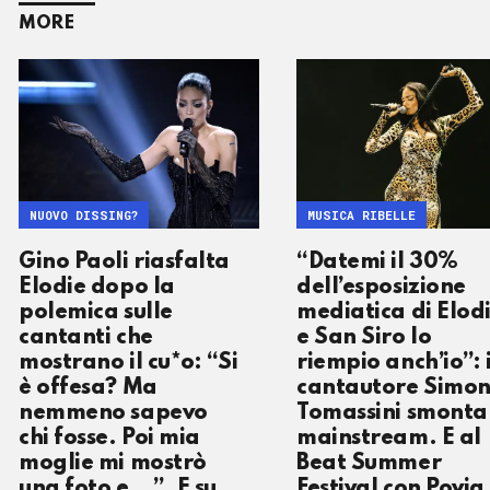
MORE
NUOVO DISSING?
MUSICA RIBELLE
Gino Paoli riasfalta
“Datemi il 30%
Elodie dopo la
dell’esposizione
polemica sulle
mediatica di Elod
cantanti che
e San Siro lo
mostrano il cu*o: “Si
riempio anch’io”: i
è offesa? Ma
cantautore Simo
nemmeno sapevo
Tomassini smonta 
chi fosse. Poi mia
mainstream. E al
moglie mi mostrò
Beat Summer
una foto e...”. E su
Festival con Povia