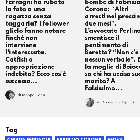
Ferragni ha rubato
bombe di Fabrizi
la foto a una
Corona: “Altri
ragazza senza
arresti nei prossi
taggarla? I follower
due mesi”.
glielo fanno notare
L’avvocato Perlin
finché non
smentisce il
interviene
pentimento di
l'interessata.
Beretta? “Non c’è
Catfish o
nessun verbale”. 
appropriazione
la moglie di Boioc
indebita? Ecco cos'è
sa chi ha ucciso su
successo…
marito? A
Falsissimo...
di Jacopo Tona
di Domenico Agrizzi
Tag