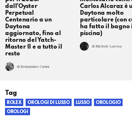
dall’Oyster
Carlos Alcaraz è 
Perpetual
Daytona molto
Centenario a un
particolare (con c
Daytona
ha fatto il bagno 
aggiornato, fino al
piscina)
ritorno del Yatch-
di Michele Larosa
Master II e a tutto il
resto
di Beniamino Carini
Tag
ROLEX
OROLOGI DI LUSSO
LUSSO
OROLOGIO
OROLOGI