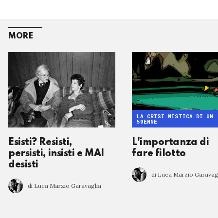
MORE
LA CRISI MISTICA DI UN
50ENNE
Esisti? Resisti,
L'importanza di
persisti, insisti e MAI
fare filotto
desisti
di Luca Marzio Garavag
di Luca Marzio Garavaglia